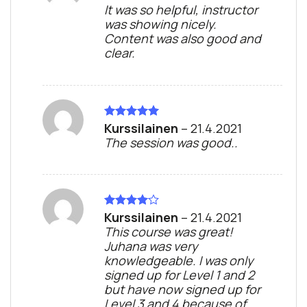
out of 5
It was so helpful, instructor
was showing nicely.
Content was also good and
clear.
Kurssilainen
–
21.4.2021
Rated
5
out of 5
The session was good..
Kurssilainen
–
21.4.2021
Rated
4
out of 5
This course was great!
Juhana was very
knowledgeable. I was only
signed up for Level 1 and 2
but have now signed up for
Level 3 and 4 because of