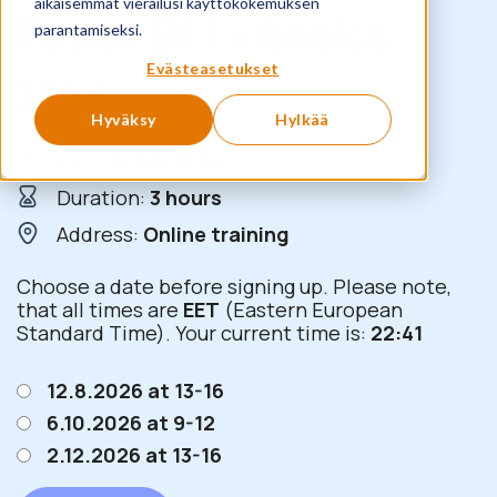
aikaisemmat vierailusi käyttökokemuksen
Power BI 1 – basics
parantamiseksi.
Evästeasetukset
390
€
+ VAT
Hyväksy
Hylkää
Time:
9-12 | 13-16
Duration:
3 hours
Address:
Online training
Choose a date before signing up. Please note,
that all times are
EET
(Eastern European
Standard Time). Your current time is:
22:41
12.8.2026 at 13-16
6.10.2026 at 9-12
2.12.2026 at 13-16