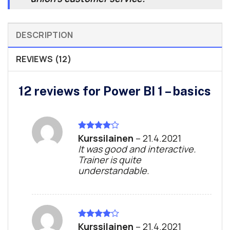
DESCRIPTION
REVIEWS (12)
12 reviews for
Power BI 1 – basics
Kurssilainen
–
21.4.2021
Rated
4
out of 5
It was good and interactive.
Trainer is quite
understandable.
Kurssilainen
–
21.4.2021
Rated
4