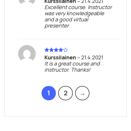
Kurssilainen
–
21.4.2021
Rated
4
out of 5
Excellent course. Instructor
was very knowledgeable
and a good virtual
presenter
Kurssilainen
–
21.4.2021
Rated
4
out of 5
It is a great course and
instructor. Thanks!
1
2
→