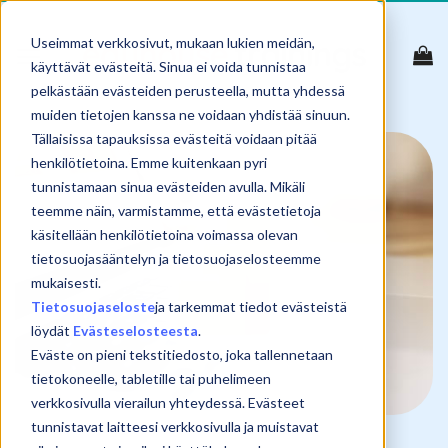
Skip
to
Useimmat verkkosivut, mukaan lukien meidän,
content
käyttävät evästeitä. Sinua ei voida tunnistaa
pelkästään evästeiden perusteella, mutta yhdessä
muiden tietojen kanssa ne voidaan yhdistää sinuun.
Tällaisissa tapauksissa evästeitä voidaan pitää
henkilötietoina. Emme kuitenkaan pyri
tunnistamaan sinua evästeiden avulla. Mikäli
teemme näin, varmistamme, että evästetietoja
käsitellään henkilötietoina voimassa olevan
tietosuojasääntelyn ja tietosuojaselosteemme
mukaisesti.
Tietosuojaseloste
ja tarkemmat tiedot evästeistä
löydät
Evästeselosteesta
.
Eväste on pieni tekstitiedosto, joka tallennetaan
tietokoneelle, tabletille tai puhelimeen
verkkosivulla vierailun yhteydessä. Evästeet
tunnistavat laitteesi verkkosivulla ja muistavat