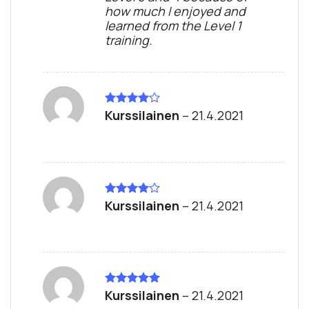
how much I enjoyed and
learned from the Level 1
training.
Kurssilainen
–
21.4.2021
Rated
4
out of 5
Kurssilainen
–
21.4.2021
Rated
4
out of 5
Kurssilainen
–
21.4.2021
Rated
5
out of 5