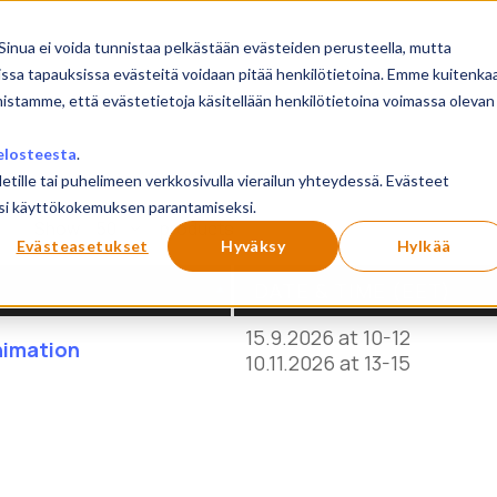
Sinua ei voida tunnistaa pelkästään evästeiden perusteella, mutta
issa tapauksissa evästeitä voidaan pitää henkilötietoina. Emme kuitenka
mistamme, että evästetietoja käsitellään henkilötietoina voimassa olevan
elosteesta
.
letille tai puhelimeen verkkosivulla vierailun yhteydessä. Evästeet
ilusi käyttökokemuksen parantamiseksi.
Show
products
Evästeasetukset
Hyväksy
Hylkää
DATE & TIME (EET)
15.9.2026 at 10-12
nimation
10.11.2026 at 13-15