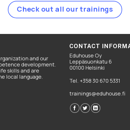
Check out all our trainings
CONTACT INFORM
Eduhouse Oy
organization and our
Leppäsuonkatu 6
ompetence development.
00100 Helsinki
fe skills and are
he local language.
Tel. +358 30 670 5331
trainings@eduhouse.fi