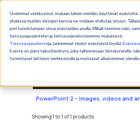
Skip
to
Useimmat verkkosivut, mukaan lukien meidän, käyttävät evästeitä. 
content
yhdessä muiden tietojen kanssa ne voidaan yhdistää sinuun. Tällais
pyri tunnistamaan sinua evästeiden avulla. Mikäli teemme näin, var
tietosuojasääntelyn ja tietosuojaselosteemme mukaisesti.
Image
Tietosuojaseloste
ja tarkemmat tiedot evästeistä löydät
Evästes
Eväste on pieni tekstitiedosto, joka tallennetaan tietokoneelle, tab
tunnistavat laitteesi verkkosivulla ja muistavat aikaisemmat viera
Reset
NAME
PowerPoint 2 – images, videos and a
Showing 1 to 1 of 1 products