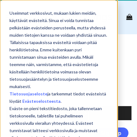
Skip
to
Useimmat verkkosivut, mukaan lukien meidän,
content
käyttävät evästeitä. Sinua ei voida tunnistaa
pelkästään evästeiden perusteella, mutta yhdessä
muiden tietojen kanssa ne voidaan yhdistää sinuun.
Tällaisissa tapauksissa evästeitä voidaan pitää
Viruses
henkilötietoina. Emme kuitenkaan pyri
tunnistamaan sinua evästeiden avulla. Mikäli
teemme näin, varmistamme, että evästetietoja
käsitellään henkilötietoina voimassa olevan
Reset
tietosuojasääntelyn ja tietosuojaselosteemme
Show
products
mukaisesti.
Tietosuojaseloste
ja tarkemmat tiedot evästeistä
Search:
löydät
Evästeselosteesta
.
Eväste on pieni tekstitiedosto, joka tallennetaan
NAME
PRICE
tietokoneelle, tabletille tai puhelimeen
verkkosivulla vierailun yhteydessä. Evästeet
Thi
tunnistavat laitteesi verkkosivulla ja muistavat
CyberSecurity –
240
€
Sign up