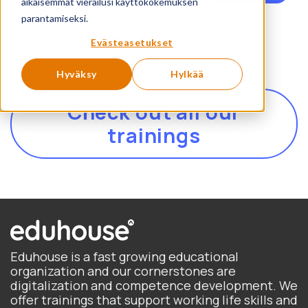
pr
aikaisemmat vierailusi käyttökokemuksen
basics
ha
parantamiseksi.
mul
Showing 1 to 1 of 1 products
Evästeasetukset
var
Th
Hyväksy
Hylkää
opt
ma
Check out all our
be
ch
trainings
on
th
pr
pa
Eduhouse is a fast growing educational
organization and our cornerstones are
digitalization and competence development. We
offer trainings that support working life skills and