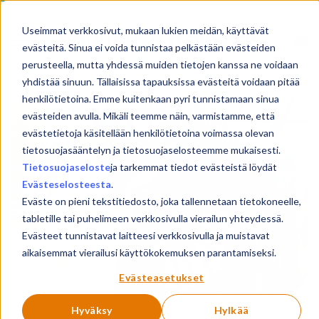
Skip
to
Useimmat verkkosivut, mukaan lukien meidän, käyttävät
content
evästeitä. Sinua ei voida tunnistaa pelkästään evästeiden
perusteella, mutta yhdessä muiden tietojen kanssa ne voidaan
yhdistää sinuun. Tällaisissa tapauksissa evästeitä voidaan pitää
henkilötietoina. Emme kuitenkaan pyri tunnistamaan sinua
evästeiden avulla. Mikäli teemme näin, varmistamme, että
evästetietoja käsitellään henkilötietoina voimassa olevan
tietosuojasääntelyn ja tietosuojaselosteemme mukaisesti.
Tietosuojaseloste
ja tarkemmat tiedot evästeistä löydät
Evästeselosteesta
.
Eväste on pieni tekstitiedosto, joka tallennetaan tietokoneelle,
tabletille tai puhelimeen verkkosivulla vierailun yhteydessä.
Evästeet tunnistavat laitteesi verkkosivulla ja muistavat
aikaisemmat vierailusi käyttökokemuksen parantamiseksi.
Evästeasetukset
Hyväksy
Hylkää