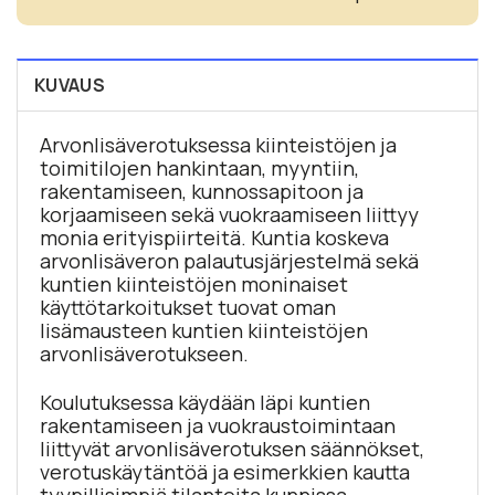
KUVAUS
Arvonlisäverotuksessa kiinteistöjen ja
toimitilojen hankintaan, myyntiin,
rakentamiseen, kunnossapitoon ja
korjaamiseen sekä vuokraamiseen liittyy
monia erityispiirteitä. Kuntia koskeva
arvonlisäveron palautusjärjestelmä sekä
kuntien kiinteistöjen moninaiset
käyttötarkoitukset tuovat oman
lisämausteen kuntien kiinteistöjen
arvonlisäverotukseen.
Koulutuksessa käydään läpi kuntien
rakentamiseen ja vuokraustoimintaan
liittyvät arvonlisäverotuksen säännökset,
verotuskäytäntöä ja esimerkkien kautta
tyypillisimpiä tilanteita kunnissa.