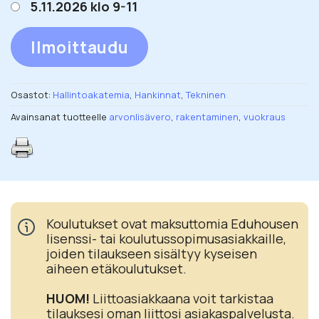
5.11.2026 klo 9-11
Ilmoittaudu
Osastot:
Hallintoakatemia
,
Hankinnat
,
Tekninen
Avainsanat tuotteelle
arvonlisävero
,
rakentaminen
,
vuokraus
Koulutukset ovat maksuttomia Eduhousen
lisenssi- tai koulutussopimusasiakkaille,
joiden tilaukseen sisältyy kyseisen
aiheen etäkoulutukset.
HUOM!
Liittoasiakkaana voit tarkistaa
tilauksesi oman liittosi asiakaspalvelusta.