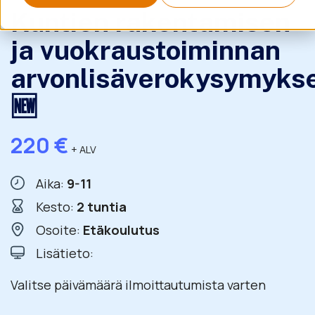
Kuntien rakentamisen
ja vuokraustoiminnan
arvonlisäverokysymyks
🆕
220
€
+ ALV
Aika:
9-11
Kesto:
2 tuntia
Osoite:
Etäkoulutus
Lisätieto:
Valitse päivämäärä ilmoittautumista varten