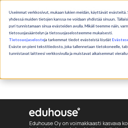
Skip
to
Etu
Useimmat verkkosivut, mukaan lukien meidän, käyttävät evästeitä. 
content
yhdessä muiden tietojen kanssa ne voidaan yhdistää sinuun. Tällais
pyri tunnistamaan sinua evästeiden avulla. Mikäli teemme näin, var
tietosuojasääntelyn ja tietosuojaselosteemme mukaisesti.
Tietosuojaseloste
ja tarkemmat tiedot evästeistä löydät
Evästes
Eväste on pieni tekstitiedosto, joka tallennetaan tietokoneelle, tab
tunnistavat laitteesi verkkosivulla ja muistavat aikaisemmat viera
Eduhouse Oy on voimakkaasti kasvava ko