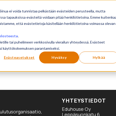
sivu
Koulutukset
Sinua ei voida tunnistaa pelkästään evästeiden perusteella, mutta
issa tapauksissa evästeitä voidaan pitää henkilötietoina. Emme kuitenka
mistamme, että evästetietoja käsitellään henkilötietoina voimassa olevan
elosteesta
.
Ostoskori on tyhjä.
letille tai puhelimeen verkkosivulla vierailun yhteydessä. Evästeet
ilusi käyttökokemuksen parantamiseksi.
Takaisin kauppaan
Evästeasetukset
Hyväksy
Hylkää
YHTEYSTIEDOT
Eduhouse Oy
ulutusorganisaatio,
Leppäsuonkatu 6