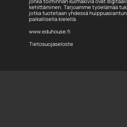
jonka toiminnan kulmakiviä ovat digitaal
kehittäminen. Tarjoamme työelämää tuke
jotka tuotetaan yhdessä huippuasiantun
paikallisella kielellä.
www.eduhouse.fi
Tietosuojaseloste