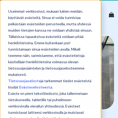
Skip
to
Useimmat verkkosivut, mukaan lukien meidän,
content
käyttävät evästeitä. Sinua ei voida tunnistaa
pelkästään evästeiden perusteella, mutta yhdessä
muiden tietojen kanssa ne voidaan yhdistää sinuun.
Tällaisissa tapauksissa evästeitä voidaan pitää
henkilötietoina. Emme kuitenkaan pyri
tunnistamaan sinua evästeiden avulla. Mikäli
teemme näin, varmistamme, että evästetietoja
käsitellään henkilötietoina voimassa olevan
tietosuojasääntelyn ja tietosuojaselosteemme
mukaisesti.
Tietosuojaseloste
ja tarkemmat tiedot evästeistä
löydät
Evästeselosteesta
.
Eväste on pieni tekstitiedosto, joka tallennetaan
tietokoneelle, tabletille tai puhelimeen
verkkosivulla vierailun yhteydessä. Evästeet
tunnistavat laitteesi verkkosivulla ja muistavat