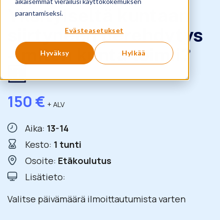
aikaisemmat vierailusi käyttökokemuksen
Yksityiseltä kuntaan
parantamiseksi.
siirtyneen perehdytys
Evästeasetukset
– miten kunta toimii?
Hyväksy
Hylkää
🆕
150
€
+ ALV
Aika:
13-14
Kesto:
1 tunti
Osoite:
Etäkoulutus
Lisätieto:
Valitse päivämäärä ilmoittautumista varten