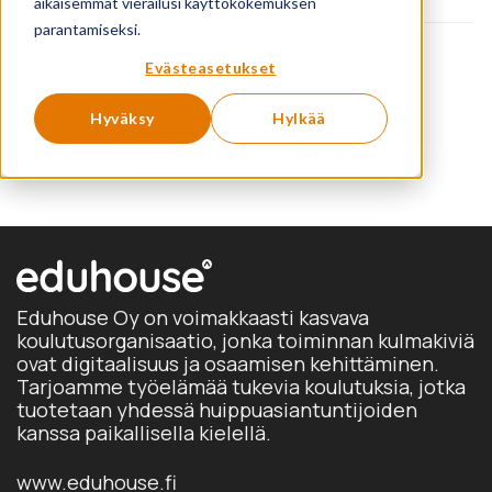
aikaisemmat vierailusi käyttökokemuksen
parantamiseksi.
Showing 0 products
Evästeasetukset
Hyväksy
Hylkää
Katso kaikki koulutukset
Eduhouse Oy on voimakkaasti kasvava
koulutusorganisaatio, jonka toiminnan kulmakiviä
ovat digitaalisuus ja osaamisen kehittäminen.
Tarjoamme työelämää tukevia koulutuksia, jotka
tuotetaan yhdessä huippuasiantuntijoiden
kanssa paikallisella kielellä.
www.eduhouse.fi