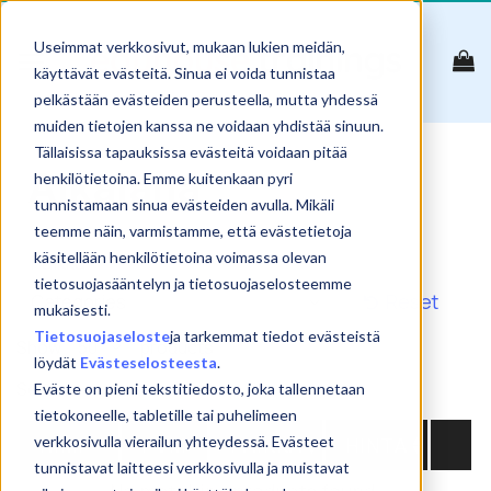
Skip
to
Useimmat verkkosivut, mukaan lukien meidän,
content
käyttävät evästeitä. Sinua ei voida tunnistaa
pelkästään evästeiden perusteella, mutta yhdessä
muiden tietojen kanssa ne voidaan yhdistää sinuun.
Tällaisissa tapauksissa evästeitä voidaan pitää
Aikajana
henkilötietoina. Emme kuitenkaan pyri
tunnistamaan sinua evästeiden avulla. Mikäli
teemme näin, varmistamme, että evästetietoja
käsitellään henkilötietoina voimassa olevan
tietosuojasääntelyn ja tietosuojaselosteemme
Reset
mukaisesti.
Tietosuojaseloste
ja tarkemmat tiedot evästeistä
Show
products
löydät
Evästeselosteesta
.
Search:
Eväste on pieni tekstitiedosto, joka tallennetaan
tietokoneelle, tabletille tai puhelimeen
NIMI
PVM
PAIKKA
HINTA
verkkosivulla vierailun yhteydessä. Evästeet
tunnistavat laitteesi verkkosivulla ja muistavat
No matching products found.