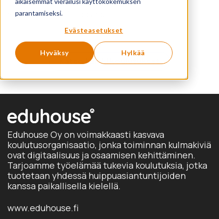
aikaisemmat vierailusi käyttökokemuksen
parantamiseksi.
Showing 1 to 1 of 1 products
Evästeasetukset
Hyväksy
Hylkää
Katso kaikki koulutukset
Eduhouse Oy on voimakkaasti kasvava
koulutusorganisaatio, jonka toiminnan kulmakiviä
ovat digitaalisuus ja osaamisen kehittäminen.
Tarjoamme työelämää tukevia koulutuksia, jotka
tuotetaan yhdessä huippuasiantuntijoiden
kanssa paikallisella kielellä.
www.eduhouse.fi