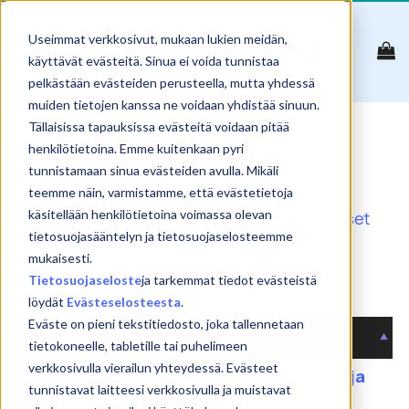
Skip
to
Useimmat verkkosivut, mukaan lukien meidän,
content
käyttävät evästeitä. Sinua ei voida tunnistaa
pelkästään evästeiden perusteella, mutta yhdessä
muiden tietojen kanssa ne voidaan yhdistää sinuun.
Tällaisissa tapauksissa evästeitä voidaan pitää
arkistonhallinta
henkilötietoina. Emme kuitenkaan pyri
tunnistamaan sinua evästeiden avulla. Mikäli
teemme näin, varmistamme, että evästetietoja
käsitellään henkilötietoina voimassa olevan
Reset
tietosuojasääntelyn ja tietosuojaselosteemme
Show
products
mukaisesti.
Tietosuojaseloste
ja tarkemmat tiedot evästeistä
Search:
löydät
Evästeselosteesta
.
Eväste on pieni tekstitiedosto, joka tallennetaan
NIMI
tietokoneelle, tabletille tai puhelimeen
verkkosivulla vierailun yhteydessä. Evästeet
Päätöksentekoasiakirjojen käsittely ja
tunnistavat laitteesi verkkosivulla ja muistavat
julkisuus