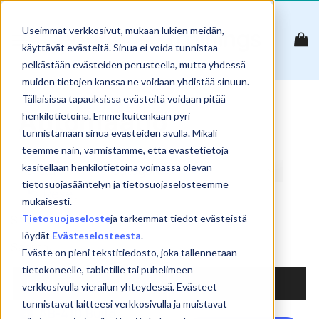
Skip
to
Useimmat verkkosivut, mukaan lukien meidän,
content
käyttävät evästeitä. Sinua ei voida tunnistaa
pelkästään evästeiden perusteella, mutta yhdessä
muiden tietojen kanssa ne voidaan yhdistää sinuun.
Tällaisissa tapauksissa evästeitä voidaan pitää
Automaatio
henkilötietoina. Emme kuitenkaan pyri
tunnistamaan sinua evästeiden avulla. Mikäli
teemme näin, varmistamme, että evästetietoja
käsitellään henkilötietoina voimassa olevan
tietosuojasääntelyn ja tietosuojaselosteemme
Reset
mukaisesti.
Tietosuojaseloste
ja tarkemmat tiedot evästeistä
Show
products
löydät
Evästeselosteesta
.
Search:
Eväste on pieni tekstitiedosto, joka tallennetaan
tietokoneelle, tabletille tai puhelimeen
NIMI
verkkosivulla vierailun yhteydessä. Evästeet
tunnistavat laitteesi verkkosivulla ja muistavat
AB-410 Build