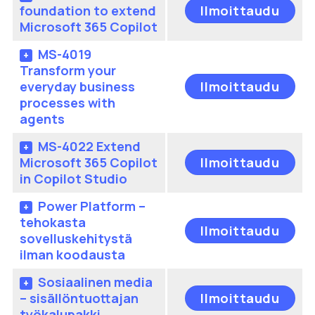
mu
Täl
foundation to extend
Ilmoittaudu
sivu
Voi
tuo
Microsoft 365 Copilot
te
on
val
us
MS-4019
tuo
mu
Transform your
Täl
sivu
Voi
everyday business
Ilmoittaudu
tuo
te
processes with
on
val
agents
us
tuo
mu
MS-4022 Extend
sivu
Täl
Voi
Microsoft 365 Copilot
Ilmoittaudu
tuo
te
in Copilot Studio
on
val
us
Power Platform –
tuo
mu
tehokasta
Täl
sivu
Ilmoittaudu
Voi
sovelluskehitystä
tuo
te
ilman koodausta
on
val
us
Sosiaalinen media
tuo
mu
Täl
– sisällöntuottajan
Ilmoittaudu
sivu
Voi
tuo
työkalupakki