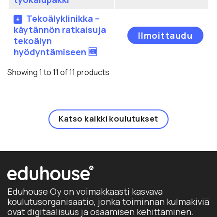
te
on
val
us
Tekoälyklinikka –
tuo
mu
käytännön ratkaisuja
Täl
Ilmoittaudu
sivu
Voi
tekoälyn
tuo
te
hyödyntämiseen 🆕
on
val
us
Showing 1 to 11 of 11 products
tuo
mu
sivu
Voi
te
val
Katso kaikki koulutukset
tuo
sivu
Eduhouse Oy on voimakkaasti kasvava
koulutusorganisaatio, jonka toiminnan kulmakiviä
ovat digitaalisuus ja osaamisen kehittäminen.