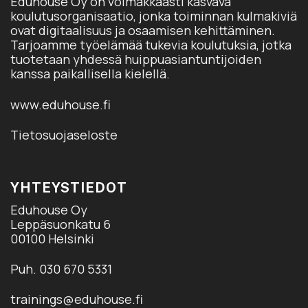
Eduhouse Oy on voimakkaasti kasvava
koulutusorganisaatio, jonka toiminnan kulmakiviä
ovat digitaalisuus ja osaamisen kehittäminen.
Tarjoamme työelämää tukevia koulutuksia, jotka
tuotetaan yhdessä huippuasiantuntijoiden
kanssa paikallisella kielellä.
www.eduhouse.fi
Tietosuojaseloste
YHTEYSTIEDOT
Eduhouse Oy
Leppäsuonkatu 6
00100 Helsinki
Puh. 030 670 5331
trainings@eduhouse.fi