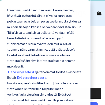
Skip
to
Useimmat verkkosivut, mukaan lukien meidän,
content
käyttävät evästeitä. Sinua ei voida tunnistaa
pelkästään evästeiden perusteella, mutta yhdessä
muiden tietojen kanssa ne voidaan yhdistää sinuun.
Tällaisissa tapauksissa evästeitä voidaan pitää
BI
henkilötietoina. Emme kuitenkaan pyri
tunnistamaan sinua evästeiden avulla. Mikäli
teemme näin, varmistamme, että evästetietoja
käsitellään henkilötietoina voimassa olevan
tietosuojasääntelyn ja tietosuojaselosteemme
Reset
mukaisesti.
Tietosuojaseloste
ja tarkemmat tiedot evästeistä
Show
products
löydät
Evästeselosteesta
.
Search:
Eväste on pieni tekstitiedosto, joka tallennetaan
tietokoneelle, tabletille tai puhelimeen
NIMI
HINTA
verkkosivulla vierailun yhteydessä. Evästeet
tunnistavat laitteesi verkkosivulla ja muistavat
Datatyö –
Täl