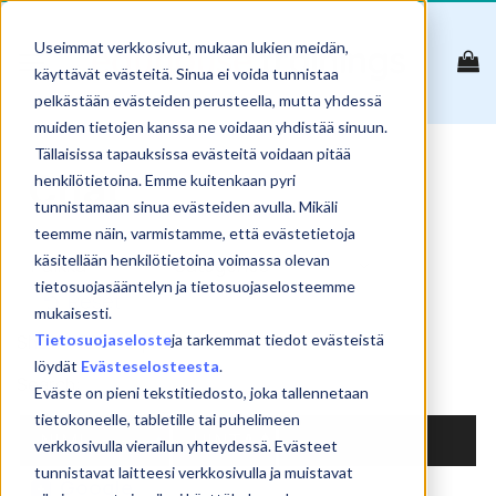
Skip
to
Useimmat verkkosivut, mukaan lukien meidän,
content
käyttävät evästeitä. Sinua ei voida tunnistaa
pelkästään evästeiden perusteella, mutta yhdessä
muiden tietojen kanssa ne voidaan yhdistää sinuun.
Tällaisissa tapauksissa evästeitä voidaan pitää
Chat
henkilötietoina. Emme kuitenkaan pyri
tunnistamaan sinua evästeiden avulla. Mikäli
teemme näin, varmistamme, että evästetietoja
käsitellään henkilötietoina voimassa olevan
tietosuojasääntelyn ja tietosuojaselosteemme
Reset
mukaisesti.
Tietosuojaseloste
ja tarkemmat tiedot evästeistä
Show
products
löydät
Evästeselosteesta
.
Search:
Eväste on pieni tekstitiedosto, joka tallennetaan
tietokoneelle, tabletille tai puhelimeen
NIMI
HINTA
verkkosivulla vierailun yhteydessä. Evästeet
tunnistavat laitteesi verkkosivulla ja muistavat
Google