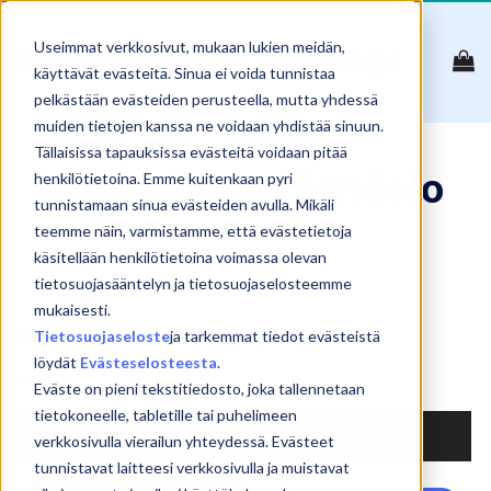
Skip
to
Useimmat verkkosivut, mukaan lukien meidän,
content
käyttävät evästeitä. Sinua ei voida tunnistaa
pelkästään evästeiden perusteella, mutta yhdessä
muiden tietojen kanssa ne voidaan yhdistää sinuun.
Tällaisissa tapauksissa evästeitä voidaan pitää
Digitaalinen läsnäolo
henkilötietoina. Emme kuitenkaan pyri
tunnistamaan sinua evästeiden avulla. Mikäli
teemme näin, varmistamme, että evästetietoja
käsitellään henkilötietoina voimassa olevan
tietosuojasääntelyn ja tietosuojaselosteemme
Reset
mukaisesti.
Tietosuojaseloste
ja tarkemmat tiedot evästeistä
Show
products
löydät
Evästeselosteesta
.
Search:
Eväste on pieni tekstitiedosto, joka tallennetaan
tietokoneelle, tabletille tai puhelimeen
NIMI
verkkosivulla vierailun yhteydessä. Evästeet
tunnistavat laitteesi verkkosivulla ja muistavat
Asiantuntijabrändi