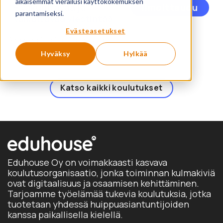
aikaisemmat vierailusi käyttökokemuksen
Täl
– vakuuttavaa ja
Ilmoittaudu
parantamiseksi.
tuo
vaikuttavaa viestintää
on
Evästeasetukset
us
Showing 1 to 1 of 1 products
mu
Hyväksy
Hylkää
Voi
te
val
Katso kaikki koulutukset
tuo
sivu
Eduhouse Oy on voimakkaasti kasvava
koulutusorganisaatio, jonka toiminnan kulmakiviä
ovat digitaalisuus ja osaamisen kehittäminen.
Tarjoamme työelämää tukevia koulutuksia, jotka
tuotetaan yhdessä huippuasiantuntijoiden
kanssa paikallisella kielellä.