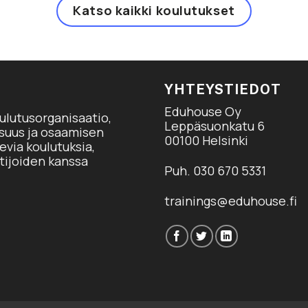
Katso kaikki koulutukset
YHTEYSTIEDOT
Eduhouse Oy
ulutusorganisaatio,
Leppäsuonkatu 6
isuus ja osaamisen
00100 Helsinki
via koulutuksia,
tijoiden kanssa
Puh. 030 670 5331
trainings@eduhouse.fi