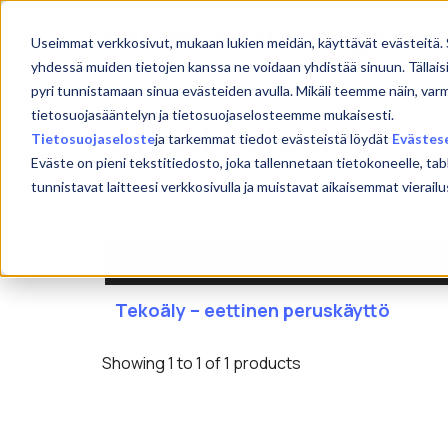
Skip
to
Etu
Useimmat verkkosivut, mukaan lukien meidän, käyttävät evästeitä. 
content
yhdessä muiden tietojen kanssa ne voidaan yhdistää sinuun. Tällais
pyri tunnistamaan sinua evästeiden avulla. Mikäli teemme näin, var
tietosuojasääntelyn ja tietosuojaselosteemme mukaisesti.
ennakkoluulot
Tietosuojaseloste
ja tarkemmat tiedot evästeistä löydät
Evästes
Eväste on pieni tekstitiedosto, joka tallennetaan tietokoneelle, tab
tunnistavat laitteesi verkkosivulla ja muistavat aikaisemmat viera
NIMI
Tekoäly – eettinen peruskäyttö
Showing 1 to 1 of 1 products