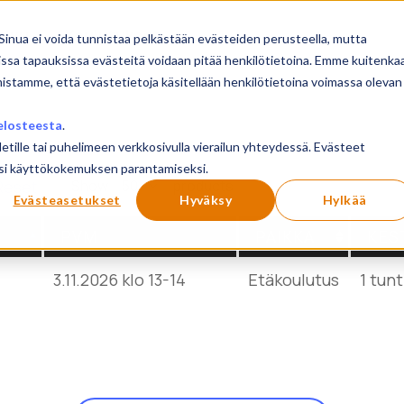
sivu
Koulutukset
Sinua ei voida tunnistaa pelkästään evästeiden perusteella, mutta
issa tapauksissa evästeitä voidaan pitää henkilötietoina. Emme kuitenka
mistamme, että evästetietoja käsitellään henkilötietoina voimassa olevan
elosteesta
.
letille tai puhelimeen verkkosivulla vierailun yhteydessä. Evästeet
ilusi käyttökokemuksen parantamiseksi.
Show
products
Reset
Evästeasetukset
Hyväksy
Hylkää
PVM
PAIKKA
KES
3.11.2026 klo 13-14
Etäkoulutus
1 tunt