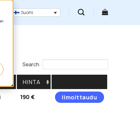
Suomi
an
Search:
TO
HINTA
Tällä
i
190
€
Ilmoittaudu
tuotteella
on
useampi
muunnelma.
Voit
tehdä