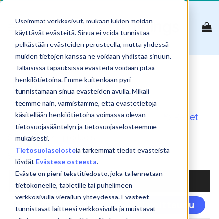
Skip
to
Useimmat verkkosivut, mukaan lukien meidän,
content
käyttävät evästeitä. Sinua ei voida tunnistaa
pelkästään evästeiden perusteella, mutta yhdessä
muiden tietojen kanssa ne voidaan yhdistää sinuun.
Tällaisissa tapauksissa evästeitä voidaan pitää
hallintolaki
henkilötietoina. Emme kuitenkaan pyri
tunnistamaan sinua evästeiden avulla. Mikäli
teemme näin, varmistamme, että evästetietoja
käsitellään henkilötietoina voimassa olevan
Reset
tietosuojasääntelyn ja tietosuojaselosteemme
Show
products
mukaisesti.
Tietosuojaseloste
ja tarkemmat tiedot evästeistä
Search:
löydät
Evästeselosteesta
.
Eväste on pieni tekstitiedosto, joka tallennetaan
NIMI
tietokoneelle, tabletille tai puhelimeen
verkkosivulla vierailun yhteydessä. Evästeet
Täl
Hallintolain ABC
Ilmoittaudu
tunnistavat laitteesi verkkosivulla ja muistavat
tuo