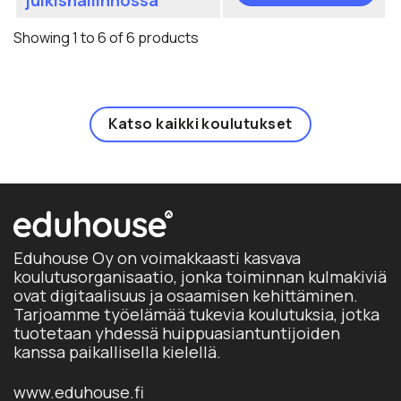
tuo
sivu
Voi
on
te
Showing 1 to 6 of 6 products
us
val
mu
tuo
Voi
sivu
te
Katso kaikki koulutukset
val
tuo
sivu
Eduhouse Oy on voimakkaasti kasvava
koulutusorganisaatio, jonka toiminnan kulmakiviä
ovat digitaalisuus ja osaamisen kehittäminen.
Tarjoamme työelämää tukevia koulutuksia, jotka
tuotetaan yhdessä huippuasiantuntijoiden
kanssa paikallisella kielellä.
www.eduhouse.fi