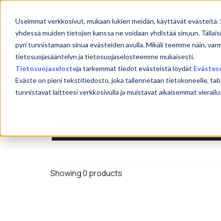
Skip
to
Etu
Useimmat verkkosivut, mukaan lukien meidän, käyttävät evästeitä. 
content
yhdessä muiden tietojen kanssa ne voidaan yhdistää sinuun. Tällais
pyri tunnistamaan sinua evästeiden avulla. Mikäli teemme näin, var
tietosuojasääntelyn ja tietosuojaselosteemme mukaisesti.
HTML5 Canvas
Tietosuojaseloste
ja tarkemmat tiedot evästeistä löydät
Evästes
Eväste on pieni tekstitiedosto, joka tallennetaan tietokoneelle, tab
tunnistavat laitteesi verkkosivulla ja muistavat aikaisemmat viera
NIMI
Showing 0 products