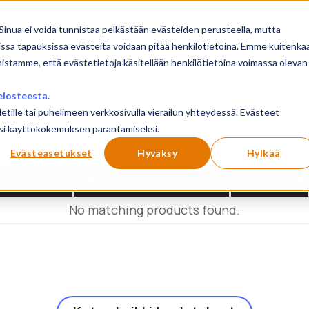
sivu
Koulutukset
Sinua ei voida tunnistaa pelkästään evästeiden perusteella, mutta
issa tapauksissa evästeitä voidaan pitää henkilötietoina. Emme kuitenka
mistamme, että evästetietoja käsitellään henkilötietoina voimassa olevan
elosteesta
.
letille tai puhelimeen verkkosivulla vierailun yhteydessä. Evästeet
ilusi käyttökokemuksen parantamiseksi.
Show
products
Reset
Evästeasetukset
Hyväksy
Hylkää
PVM
PAIKKA
No matching products found.