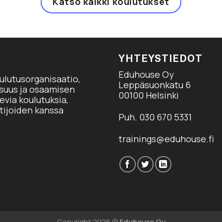
Katso kaikki koulutukset
YHTEYSTIEDOT
Eduhouse Oy
ulutusorganisaatio,
Leppäsuonkatu 6
isuus ja osaamisen
00100 Helsinki
via koulutuksia,
tijoiden kanssa
Puh. 030 670 5331
trainings@eduhouse.fi
Copyright 2026 ©
Eduhouse Oy