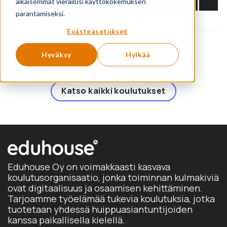
aikaisemmat vierailusi käyttökokemuksen
parantamiseksi.
No matching products found.
Evästeasetukset
Showing 0 products
Hyväksy
Hylkää
Katso kaikki koulutukset
Eduhouse Oy on voimakkaasti kasvava
koulutusorganisaatio, jonka toiminnan kulmakiviä
ovat digitaalisuus ja osaamisen kehittäminen.
Tarjoamme työelämää tukevia koulutuksia, jotka
tuotetaan yhdessä huippuasiantuntijoiden
kanssa paikallisella kielellä.