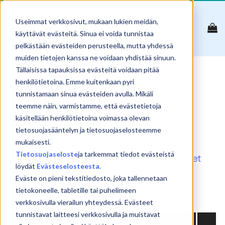
Skip
to
Useimmat verkkosivut, mukaan lukien meidän,
content
käyttävät evästeitä. Sinua ei voida tunnistaa
pelkästään evästeiden perusteella, mutta yhdessä
muiden tietojen kanssa ne voidaan yhdistää sinuun.
Tällaisissa tapauksissa evästeitä voidaan pitää
Huhtikuun 2025
henkilötietoina. Emme kuitenkaan pyri
tunnistamaan sinua evästeiden avulla. Mikäli
etäkoulutukset
teemme näin, varmistamme, että evästetietoja
käsitellään henkilötietoina voimassa olevan
tietosuojasääntelyn ja tietosuojaselosteemme
mukaisesti.
Tietosuojaseloste
ja tarkemmat tiedot evästeistä
Reset
löydät
Evästeselosteesta
.
Show
products
Eväste on pieni tekstitiedosto, joka tallennetaan
tietokoneelle, tabletille tai puhelimeen
Search:
verkkosivulla vierailun yhteydessä. Evästeet
tunnistavat laitteesi verkkosivulla ja muistavat
NIMI
PVM
PAIKKA
HINTA