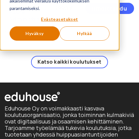
aikaisemmat vierailusi käyttökokemuksen
Microsoft
Tä
1990
€
Ilmoittaudu
parantamiseksi.
Azure
tu
Administrator
o
Evästeasetukset
u
Showing 1 to 1 of 1 products
m
Hyväksy
Hylkää
Vo
t
va
Katso kaikki koulutukset
t
si
Eduhouse Oy on voimakkaasti kasvava
koulutusorganisaatio, jonka toiminnan kulmakiviä
ovat digitaalisuus ja osaamisen kehittäminen.
Tarjoamme työelämää tukevia koulutuksia, jotka
tuotetaan yhdessä huippuasiantuntijoiden