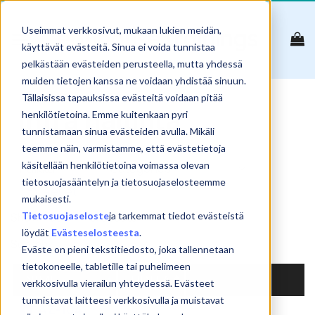
Skip
to
Useimmat verkkosivut, mukaan lukien meidän,
content
käyttävät evästeitä. Sinua ei voida tunnistaa
pelkästään evästeiden perusteella, mutta yhdessä
muiden tietojen kanssa ne voidaan yhdistää sinuun.
Tällaisissa tapauksissa evästeitä voidaan pitää
Infra hallinta
henkilötietoina. Emme kuitenkaan pyri
tunnistamaan sinua evästeiden avulla. Mikäli
teemme näin, varmistamme, että evästetietoja
käsitellään henkilötietoina voimassa olevan
tietosuojasääntelyn ja tietosuojaselosteemme
Reset
mukaisesti.
Tietosuojaseloste
ja tarkemmat tiedot evästeistä
Show
products
löydät
Evästeselosteesta
.
Search:
Eväste on pieni tekstitiedosto, joka tallennetaan
tietokoneelle, tabletille tai puhelimeen
NIMI
HINTA
verkkosivulla vierailun yhteydessä. Evästeet
tunnistavat laitteesi verkkosivulla ja muistavat
AZ-104