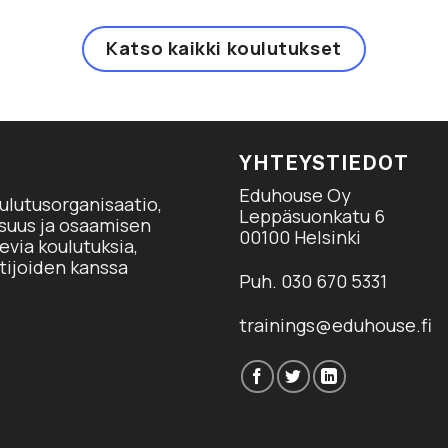
Katso kaikki koulutukset
YHTEYSTIEDOT
Eduhouse Oy
ulutusorganisaatio,
Leppäsuonkatu 6
isuus ja osaamisen
00100 Helsinki
via koulutuksia,
tijoiden kanssa
Puh. 030 670 5331
trainings@eduhouse.fi