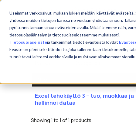
Skip
to
Etu
Useimmat verkkosivut, mukaan lukien meidän, käyttävät evästeitä. 
content
yhdessä muiden tietojen kanssa ne voidaan yhdistää sinuun. Tällais
pyri tunnistamaan sinua evästeiden avulla. Mikäli teemme näin, var
tietosuojasääntelyn ja tietosuojaselosteemme mukaisesti.
järjestelmä
Tietosuojaseloste
ja tarkemmat tiedot evästeistä löydät
Evästes
Eväste on pieni tekstitiedosto, joka tallennetaan tietokoneelle, tab
tunnistavat laitteesi verkkosivulla ja muistavat aikaisemmat viera
NIMI
Excel tehokäyttö 3 – tuo, muokkaa ja
hallinnoi dataa
Showing 1 to 1 of 1 products