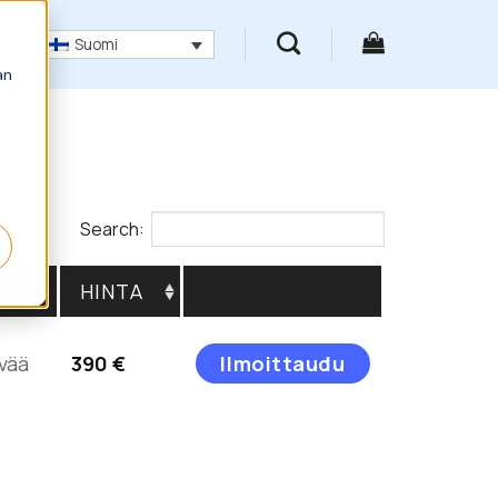
Suomi
an
Search:
TO
HINTA
Tällä
vää
390
€
Ilmoittaudu
tuotteella
on
useampi
muunnelma.
Voit