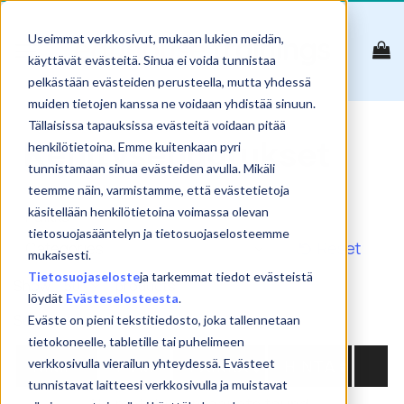
Skip
to
Useimmat verkkosivut, mukaan lukien meidän,
content
käyttävät evästeitä. Sinua ei voida tunnistaa
pelkästään evästeiden perusteella, mutta yhdessä
muiden tietojen kanssa ne voidaan yhdistää sinuun.
Tällaisissa tapauksissa evästeitä voidaan pitää
Kehitysehdotukset
henkilötietoina. Emme kuitenkaan pyri
tunnistamaan sinua evästeiden avulla. Mikäli
teemme näin, varmistamme, että evästetietoja
käsitellään henkilötietoina voimassa olevan
tietosuojasääntelyn ja tietosuojaselosteemme
Reset
mukaisesti.
Tietosuojaseloste
ja tarkemmat tiedot evästeistä
Show
products
löydät
Evästeselosteesta
.
Search:
Eväste on pieni tekstitiedosto, joka tallennetaan
tietokoneelle, tabletille tai puhelimeen
NIMI
PVM
PAIKKA
HINTA
verkkosivulla vierailun yhteydessä. Evästeet
tunnistavat laitteesi verkkosivulla ja muistavat
No matching products found.