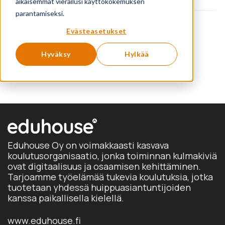
aikaisemmat vierailusi käyttökokemuksen
parantamiseksi.
Showing 0 products
Evästeasetukset
Hyväksy
Hylkää
Katso kaikki koulutukset
Eduhouse Oy on voimakkaasti kasvava
koulutusorganisaatio, jonka toiminnan kulmakiviä
ovat digitaalisuus ja osaamisen kehittäminen.
Tarjoamme työelämää tukevia koulutuksia, jotka
tuotetaan yhdessä huippuasiantuntijoiden
kanssa paikallisella kielellä.
www.eduhouse.fi