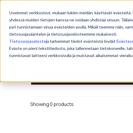
Skip
to
Etu
Useimmat verkkosivut, mukaan lukien meidän, käyttävät evästeitä. 
content
yhdessä muiden tietojen kanssa ne voidaan yhdistää sinuun. Tällais
pyri tunnistamaan sinua evästeiden avulla. Mikäli teemme näin, var
tietosuojasääntelyn ja tietosuojaselosteemme mukaisesti.
konversio
Tietosuojaseloste
ja tarkemmat tiedot evästeistä löydät
Evästes
Eväste on pieni tekstitiedosto, joka tallennetaan tietokoneelle, tab
tunnistavat laitteesi verkkosivulla ja muistavat aikaisemmat viera
NIMI
Showing 0 products