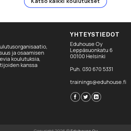
Katso kaikki koulutukset
YHTEYSTIEDOT
Eduhouse Oy
ulutusorganisaatio,
Leppäsuonkatu 6
isuus ja osaamisen
00100 Helsinki
via koulutuksia,
tijoiden kanssa
Puh. 030 670 5331
trainings@eduhouse.fi
Copyright 2026 ©
Eduhouse Oy