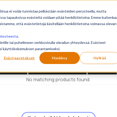
sivu
Koulutukset
Sinua ei voida tunnistaa pelkästään evästeiden perusteella, mutta
issa tapauksissa evästeitä voidaan pitää henkilötietoina. Emme kuitenka
mistamme, että evästetietoja käsitellään henkilötietoina voimassa olevan
elosteesta
.
letille tai puhelimeen verkkosivulla vierailun yhteydessä. Evästeet
ilusi käyttökokemuksen parantamiseksi.
Show
products
Reset
Evästeasetukset
Hyväksy
Hylkää
PVM
PAIKKA
No matching products found.