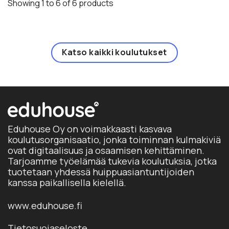
us
Showing 1 to 6 of 6 products
val
mu
tuo
Voi
sivu
te
val
Katso kaikki koulutukset
tuo
sivu
Eduhouse Oy on voimakkaasti kasvava
koulutusorganisaatio, jonka toiminnan kulmakiviä
ovat digitaalisuus ja osaamisen kehittäminen.
Tarjoamme työelämää tukevia koulutuksia, jotka
tuotetaan yhdessä huippuasiantuntijoiden
kanssa paikallisella kielellä.
www.eduhouse.fi
Tietosuojaseloste