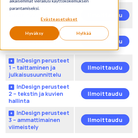
aikaisemmat vierailusi käyttökokemuksen
on
InDesign jatko 2 –
parantamiseksi.
us
Täl
kuvat, tyylit ja
Ilmoittaudu
mu
tuo
Evästeasetukset
taulukot
Voi
on
te
us
InDesign jatko 3 –
Hyväksy
Hylkää
Täl
val
mu
Data Merge, PDF ja
Ilmoittaudu
tuo
tuo
Voi
värinhallinta
on
sivu
te
us
InDesign perusteet
val
Täl
mu
1 – taittaminen ja
Ilmoittaudu
tuo
tuo
Voi
julkaisusuunnittelu
sivu
on
te
us
InDesign perusteet
val
Täl
mu
2 – tekstin ja kuvien
Ilmoittaudu
tuo
tuo
Voi
hallinta
sivu
on
te
us
InDesign perusteet
val
Täl
mu
3 – ammattimainen
Ilmoittaudu
tuo
tuo
Voi
viimeistely
sivu
on
te