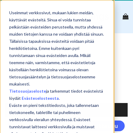
Skip
to
Useimmat verkkosivut, mukaan lukien meidän,
content
käyttävät evästeitä. Sinua ei voida tunnistaa
pelkästään evästeiden perusteella, mutta yhdessä
muiden tietojen kanssa ne voidaan yhdistää sinuun.
Tällaisissa tapauksissa evästeitä voidaan pitää
Lehdet
henkilötietoina. Emme kuitenkaan pyri
tunnistamaan sinua evästeiden avulla. Mikäli
teemme näin, varmistamme, että evästetietoja
käsitellään henkilötietoina voimassa olevan
Reset
tietosuojasääntelyn ja tietosuojaselosteemme
Show
products
mukaisesti.
Tietosuojaseloste
ja tarkemmat tiedot evästeistä
Search:
löydät
Evästeselosteesta
.
Eväste on pieni tekstitiedosto, joka tallennetaan
NIMI
tietokoneelle, tabletille tai puhelimeen
verkkosivulla vierailun yhteydessä. Evästeet
InDesign jatko 1 –
Täl
Ilmoittaudu
tunnistavat laitteesi verkkosivulla ja muistavat
tehokas työskentely
tuo