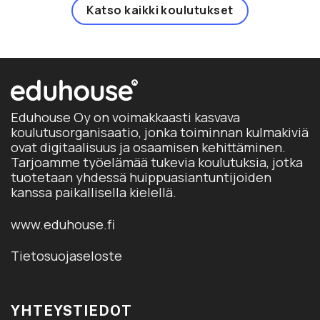
Katso kaikki koulutukset
tuo
sivu
Eduhouse Oy on voimakkaasti kasvava
koulutusorganisaatio, jonka toiminnan kulmakiviä
ovat digitaalisuus ja osaamisen kehittäminen.
Tarjoamme työelämää tukevia koulutuksia, jotka
tuotetaan yhdessä huippuasiantuntijoiden
kanssa paikallisella kielellä.
www.eduhouse.fi
Tietosuojaseloste
YHTEYSTIEDOT