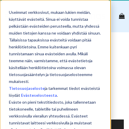
Skip
to
Useimmat verkkosivut, mukaan lukien meidän,
content
käyttävät evästeitä. Sinua ei voida tunnistaa
pelkästään evästeiden perusteella, mutta yhdessä
muiden tietojen kanssa ne voidaan yhdistää sinuun.
Tällaisissa tapauksissa evästeitä voidaan pitää
Liiketoiminnan
henkilötietoina. Emme kuitenkaan pyri
tunnistamaan sinua evästeiden avulla. Mikäli
kehittäminen
teemme näin, varmistamme, että evästetietoja
käsitellään henkilötietoina voimassa olevan
tietosuojasääntelyn ja tietosuojaselosteemme
mukaisesti.
Tietosuojaseloste
ja tarkemmat tiedot evästeistä
Reset
löydät
Evästeselosteesta
.
Show
products
Eväste on pieni tekstitiedosto, joka tallennetaan
tietokoneelle, tabletille tai puhelimeen
Search:
verkkosivulla vierailun yhteydessä. Evästeet
tunnistavat laitteesi verkkosivulla ja muistavat
NIMI
HINTA