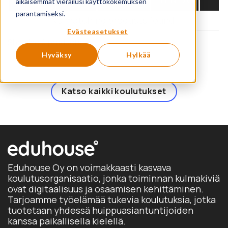
aikaisemmat vierailusi käyttökokemuksen
parantamiseksi.
No matching products found.
Evästeasetukset
Showing 0 products
Hyväksy
Hylkää
Katso kaikki koulutukset
Eduhouse Oy on voimakkaasti kasvava
koulutusorganisaatio, jonka toiminnan kulmakiviä
ovat digitaalisuus ja osaamisen kehittäminen.
Tarjoamme työelämää tukevia koulutuksia, jotka
tuotetaan yhdessä huippuasiantuntijoiden
kanssa paikallisella kielellä.