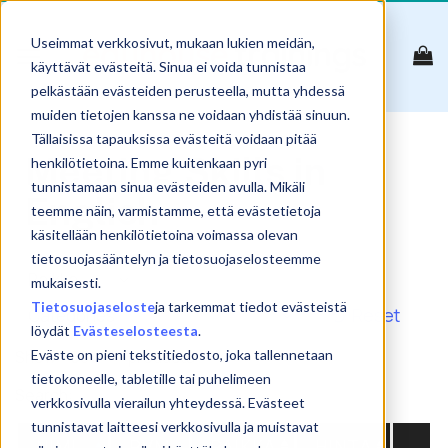
Skip
to
Useimmat verkkosivut, mukaan lukien meidän,
content
käyttävät evästeitä. Sinua ei voida tunnistaa
pelkästään evästeiden perusteella, mutta yhdessä
muiden tietojen kanssa ne voidaan yhdistää sinuun.
Tällaisissa tapauksissa evästeitä voidaan pitää
Meeting Skills in
henkilötietoina. Emme kuitenkaan pyri
tunnistamaan sinua evästeiden avulla. Mikäli
English
teemme näin, varmistamme, että evästetietoja
käsitellään henkilötietoina voimassa olevan
tietosuojasääntelyn ja tietosuojaselosteemme
mukaisesti.
Tietosuojaseloste
ja tarkemmat tiedot evästeistä
Reset
löydät
Evästeselosteesta
.
Show
products
Eväste on pieni tekstitiedosto, joka tallennetaan
tietokoneelle, tabletille tai puhelimeen
Search:
verkkosivulla vierailun yhteydessä. Evästeet
tunnistavat laitteesi verkkosivulla ja muistavat
NIMI
PVM
PAIKKA
HINTA