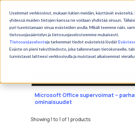
Skip
to
Etu
Useimmat verkkosivut, mukaan lukien meidän, käyttävät evästeitä. 
content
yhdessä muiden tietojen kanssa ne voidaan yhdistää sinuun. Tällais
pyri tunnistamaan sinua evästeiden avulla. Mikäli teemme näin, var
tietosuojasääntelyn ja tietosuojaselosteemme mukaisesti.
Microsoft365
Tietosuojaseloste
ja tarkemmat tiedot evästeistä löydät
Evästes
Eväste on pieni tekstitiedosto, joka tallennetaan tietokoneelle, tab
tunnistavat laitteesi verkkosivulla ja muistavat aikaisemmat viera
NIMI
Microsoft Office supervoimat – parh
ominaisuudet
Showing 1 to 1 of 1 products