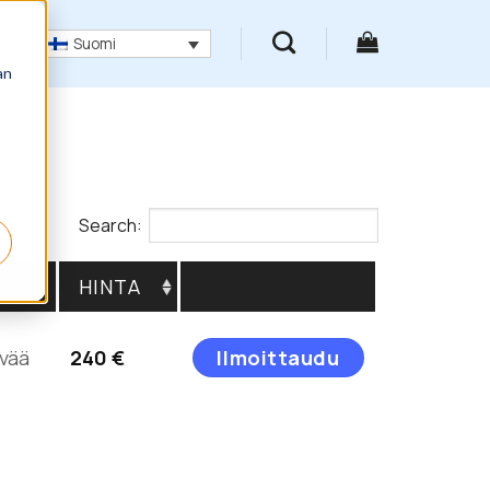
Suomi
an
Search:
TO
HINTA
Tällä
vää
240
€
Ilmoittaudu
tuotteella
on
useampi
muunnelma.
Voit