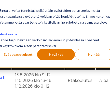
sivu
Koulutukset
Sinua ei voida tunnistaa pelkästään evästeiden perusteella, mutta
issa tapauksissa evästeitä voidaan pitää henkilötietoina. Emme kuitenka
mistamme, että evästetietoja käsitellään henkilötietoina voimassa olevan
elosteesta
.
letille tai puhelimeen verkkosivulla vierailun yhteydessä. Evästeet
ilusi käyttökokemuksen parantamiseksi.
Show
products
Reset
Evästeasetukset
Hyväksy
Hylkää
PVM
PAIKKA
KES
13.8.2026 klo 9-12
aat
1.10.2026 klo 13-16
Etäkoulutus
½ päi
1.12.2026 klo 9-12