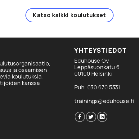
Katso kaikki koulutukset
YHTEYSTIEDOT
Eduhouse Oy
ulutusorganisaatio,
Leppäsuonkatu 6
isuus ja osaamisen
00100 Helsinki
via koulutuksia,
tijoiden kanssa
Puh. 030 670 5331
trainings@eduhouse.fi