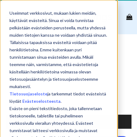
Skip
to
Useimmat verkkosivut, mukaan lukien meidän,
content
käyttävät evästeitä. Sinua ei voida tunnistaa
pelkästään evästeiden perusteella, mutta yhdessä
muiden tietojen kanssa ne voidaan yhdistää sinuun.
Tällaisissa tapauksissa evästeitä voidaan pitää
Office
henkilötietoina. Emme kuitenkaan pyri
tunnistamaan sinua evästeiden avulla. Mikäli
teemme näin, varmistamme, että evästetietoja
käsitellään henkilötietoina voimassa olevan
tietosuojasääntelyn ja tietosuojaselosteemme
Reset
mukaisesti.
Tietosuojaseloste
ja tarkemmat tiedot evästeistä
Show
products
löydät
Evästeselosteesta
.
Search:
Eväste on pieni tekstitiedosto, joka tallennetaan
tietokoneelle, tabletille tai puhelimeen
NIMI
verkkosivulla vierailun yhteydessä. Evästeet
tunnistavat laitteesi verkkosivulla ja muistavat
OneNote –