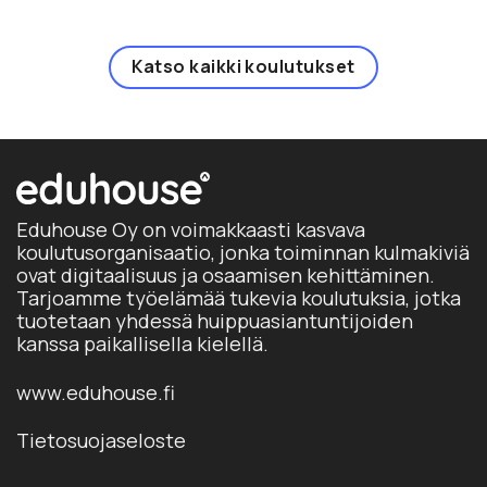
val
Voi
tuo
te
sivu
Katso kaikki koulutukset
val
tuo
sivu
Eduhouse Oy on voimakkaasti kasvava
koulutusorganisaatio, jonka toiminnan kulmakiviä
ovat digitaalisuus ja osaamisen kehittäminen.
Tarjoamme työelämää tukevia koulutuksia, jotka
tuotetaan yhdessä huippuasiantuntijoiden
kanssa paikallisella kielellä.
www.eduhouse.fi
Tietosuojaseloste