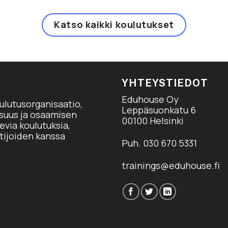
Katso kaikki koulutukset
YHTEYSTIEDOT
Eduhouse Oy
ulutusorganisaatio,
Leppäsuonkatu 6
isuus ja osaamisen
00100 Helsinki
via koulutuksia,
tijoiden kanssa
Puh. 030 670 5331
trainings@eduhouse.fi