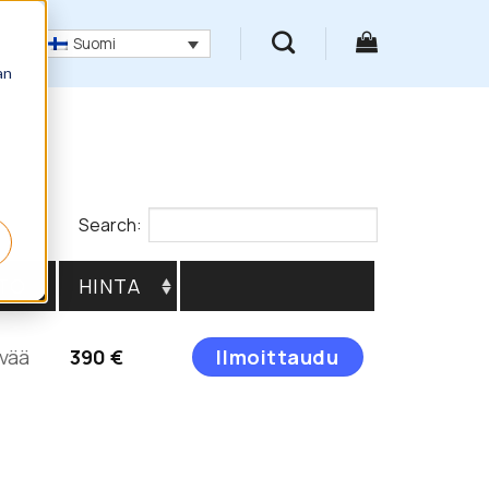
Suomi
an
Search:
TO
HINTA
Tällä
vää
390
€
Ilmoittaudu
tuotteella
on
useampi
muunnelma.
Voit