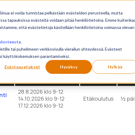
sivu
Koulutukset
Sinua ei voida tunnistaa pelkästään evästeiden perusteella, mutta
issa tapauksissa evästeitä voidaan pitää henkilötietoina. Emme kuitenka
mistamme, että evästetietoja käsitellään henkilötietoina voimassa olevan
rosessi
elosteesta
.
letille tai puhelimeen verkkosivulla vierailun yhteydessä. Evästeet
ilusi käyttökokemuksen parantamiseksi.
Show
products
eset
Evästeasetukset
Hyväksy
Hylkää
PVM
PAIKKA
KES
28.8.2026 klo 9-12
nti
14.10.2026 klo 9-12
Etäkoulutus
½ päi
17.12.2026 klo 9-12