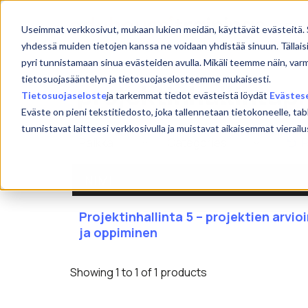
Skip
to
Etu
Useimmat verkkosivut, mukaan lukien meidän, käyttävät evästeitä. 
content
yhdessä muiden tietojen kanssa ne voidaan yhdistää sinuun. Tällais
pyri tunnistamaan sinua evästeiden avulla. Mikäli teemme näin, var
tietosuojasääntelyn ja tietosuojaselosteemme mukaisesti.
projektinhallintap
Tietosuojaseloste
ja tarkemmat tiedot evästeistä löydät
Evästes
Eväste on pieni tekstitiedosto, joka tallennetaan tietokoneelle, tab
tunnistavat laitteesi verkkosivulla ja muistavat aikaisemmat viera
R
NIMI
Projektinhallinta 5 – projektien arvioi
ja oppiminen
Showing 1 to 1 of 1 products