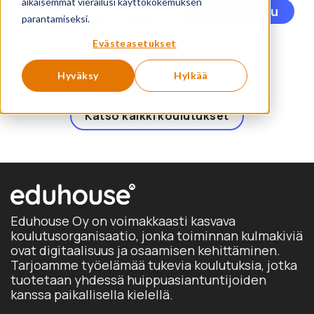
Saavutettavuus –
aikaisemmat vierailusi käyttökokemuksen
Täl
Ilmoittaudu
käytännön perusteet
parantamiseksi.
tuo
on
Evästeasetukset
Showing 1 to 1 of 1 products
us
mu
Hyväksy
Hylkää
Voi
te
Katso kaikki koulutukset
val
tuo
sivu
Eduhouse Oy on voimakkaasti kasvava
koulutusorganisaatio, jonka toiminnan kulmakiviä
ovat digitaalisuus ja osaamisen kehittäminen.
Tarjoamme työelämää tukevia koulutuksia, jotka
tuotetaan yhdessä huippuasiantuntijoiden
kanssa paikallisella kielellä.