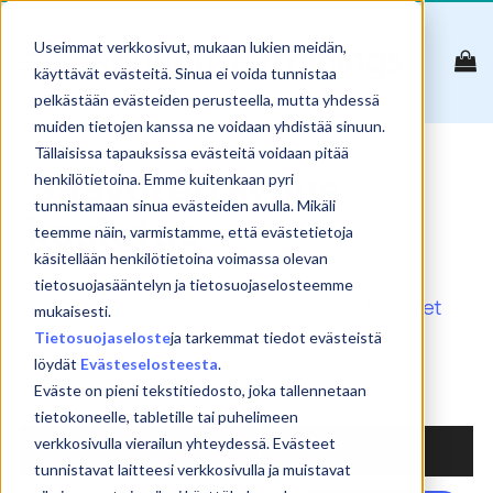
Skip
to
Useimmat verkkosivut, mukaan lukien meidän,
content
käyttävät evästeitä. Sinua ei voida tunnistaa
pelkästään evästeiden perusteella, mutta yhdessä
muiden tietojen kanssa ne voidaan yhdistää sinuun.
Tällaisissa tapauksissa evästeitä voidaan pitää
Saavutettavuus
henkilötietoina. Emme kuitenkaan pyri
tunnistamaan sinua evästeiden avulla. Mikäli
koulutus
teemme näin, varmistamme, että evästetietoja
käsitellään henkilötietoina voimassa olevan
tietosuojasääntelyn ja tietosuojaselosteemme
Reset
mukaisesti.
Tietosuojaseloste
ja tarkemmat tiedot evästeistä
Show
products
löydät
Evästeselosteesta
.
Eväste on pieni tekstitiedosto, joka tallennetaan
Search:
tietokoneelle, tabletille tai puhelimeen
verkkosivulla vierailun yhteydessä. Evästeet
NIMI
tunnistavat laitteesi verkkosivulla ja muistavat