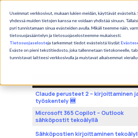
Skip
to
Etu
Useimmat verkkosivut, mukaan lukien meidän, käyttävät evästeitä. 
content
yhdessä muiden tietojen kanssa ne voidaan yhdistää sinuun. Tällais
pyri tunnistamaan sinua evästeiden avulla. Mikäli teemme näin, var
tietosuojasääntelyn ja tietosuojaselosteemme mukaisesti.
Sähköposti
Tietosuojaseloste
ja tarkemmat tiedot evästeistä löydät
Evästes
Eväste on pieni tekstitiedosto, joka tallennetaan tietokoneelle, tab
tunnistavat laitteesi verkkosivulla ja muistavat aikaisemmat viera
NIMI
Claude perusteet 2 – kirjoittaminen j
työskentely 🆕
Microsoft 365 Copilot – Outlook
sähköpostit tekoälyllä
Sähköpostien kirjoittaminen tekoälyl