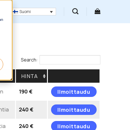
Suomi
an
Search:
TO
HINTA
Tällä
in
190
€
Ilmoittaudu
tuotteella
on
Tällä
ntia
240
€
useampi
Ilmoittaudu
tuotteella
muunnelma.
on
Voit
Tällä
tia
240
€
Ilmoittaudu
useampi
tehdä