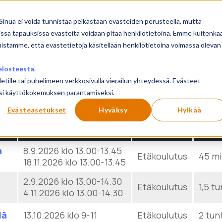
sivu
Koulutukset
Sinua ei voida tunnistaa pelkästään evästeiden perusteella, mutta
issa tapauksissa evästeitä voidaan pitää henkilötietoina. Emme kuitenka
mistamme, että evästetietoja käsitellään henkilötietoina voimassa olevan
elosteesta
.
letille tai puhelimeen verkkosivulla vierailun yhteydessä. Evästeet
ilusi käyttökokemuksen parantamiseksi.
Show
products
Reset
Evästeasetukset
Hyväksy
Hylkää
PVM
PAIKKA
KES
a
8.9.2026 klo 13.00-13.45
Etäkoulutus
45 m
18.11.2026 klo 13.00-13.45
2.9.2026 klo 13.00-14.30
Etäkoulutus
1,5 tu
4.11.2026 klo 13.00-14.30
lä
13.10.2026 klo 9-11
Etäkoulutus
2 tun