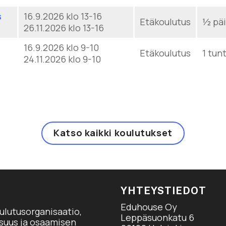
s
16.9.2026 klo 13-16
Etäkoulutus
½ päi
26.11.2026 klo 13-16
16.9.2026 klo 9-10
Etäkoulutus
1 tunt
24.11.2026 klo 9-10
Katso kaikki koulutukset
YHTEYSTIEDOT
Eduhouse Oy
ulutusorganisaatio,
Leppäsuonkatu 6
isuus ja osaamisen