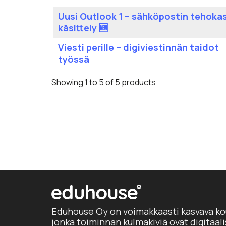
Uusi Outlook 1 – sähköpostin tehoka
käsittely 🆕
Viesti perille – digiviestinnän taidot
työssä
Showing 1 to 5 of 5 products
Eduhouse Oy on voimakkaasti kasvava ko
jonka toiminnan kulmakiviä ovat digitaal