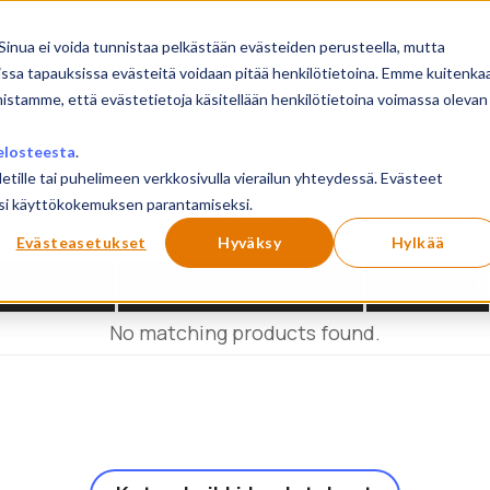
sivu
Koulutukset
Sinua ei voida tunnistaa pelkästään evästeiden perusteella, mutta
issa tapauksissa evästeitä voidaan pitää henkilötietoina. Emme kuitenka
mistamme, että evästetietoja käsitellään henkilötietoina voimassa olevan
elosteesta
.
letille tai puhelimeen verkkosivulla vierailun yhteydessä. Evästeet
ilusi käyttökokemuksen parantamiseksi.
Show
products
Reset
Evästeasetukset
Hyväksy
Hylkää
PVM
PAIKKA
No matching products found.