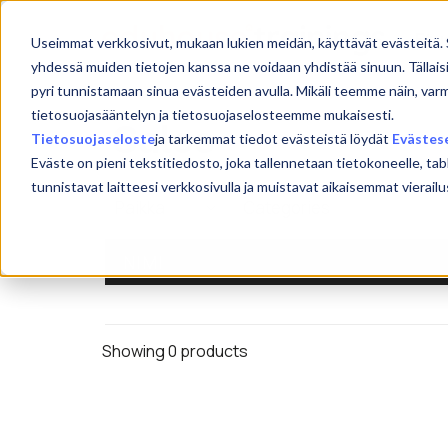
Skip
to
Etu
Useimmat verkkosivut, mukaan lukien meidän, käyttävät evästeitä. 
content
yhdessä muiden tietojen kanssa ne voidaan yhdistää sinuun. Tällais
pyri tunnistamaan sinua evästeiden avulla. Mikäli teemme näin, var
tietosuojasääntelyn ja tietosuojaselosteemme mukaisesti.
Sales
Tietosuojaseloste
ja tarkemmat tiedot evästeistä löydät
Evästes
Eväste on pieni tekstitiedosto, joka tallennetaan tietokoneelle, tab
tunnistavat laitteesi verkkosivulla ja muistavat aikaisemmat viera
NIMI
Showing 0 products