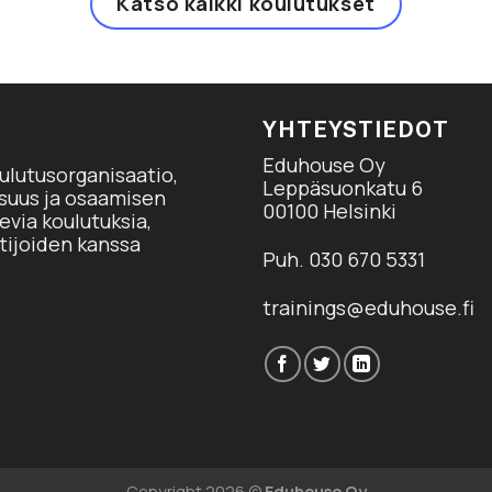
Katso kaikki koulutukset
YHTEYSTIEDOT
Eduhouse Oy
ulutusorganisaatio,
Leppäsuonkatu 6
isuus ja osaamisen
00100 Helsinki
via koulutuksia,
tijoiden kanssa
Puh. 030 670 5331
trainings@eduhouse.fi
Copyright 2026 ©
Eduhouse Oy