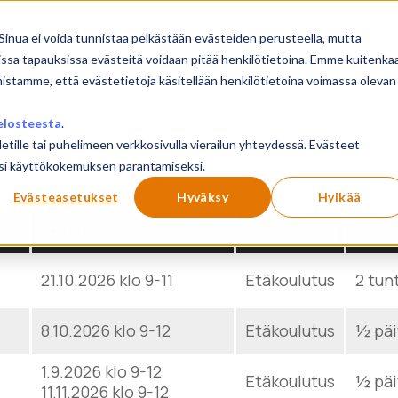
sivu
Koulutukset
Sinua ei voida tunnistaa pelkästään evästeiden perusteella, mutta
issa tapauksissa evästeitä voidaan pitää henkilötietoina. Emme kuitenka
mistamme, että evästetietoja käsitellään henkilötietoina voimassa olevan
elosteesta
.
letille tai puhelimeen verkkosivulla vierailun yhteydessä. Evästeet
ilusi käyttökokemuksen parantamiseksi.
Show
products
Reset
Evästeasetukset
Hyväksy
Hylkää
PVM
PAIKKA
KES
21.10.2026 klo 9-11
Etäkoulutus
2 tun
8.10.2026 klo 9-12
Etäkoulutus
½ päi
1.9.2026 klo 9-12
Etäkoulutus
½ päi
11.11.2026 klo 9-12