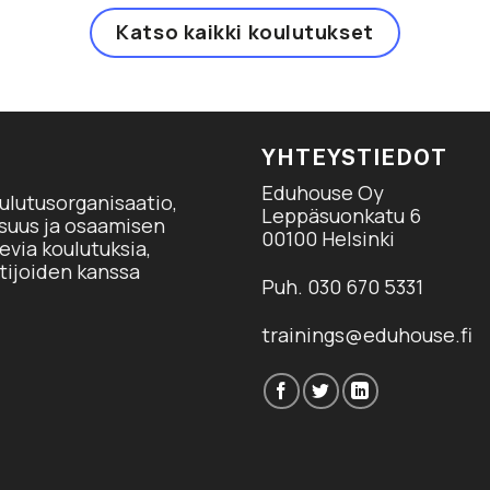
Katso kaikki koulutukset
YHTEYSTIEDOT
Eduhouse Oy
ulutusorganisaatio,
Leppäsuonkatu 6
isuus ja osaamisen
00100 Helsinki
via koulutuksia,
tijoiden kanssa
Puh. 030 670 5331
trainings@eduhouse.fi