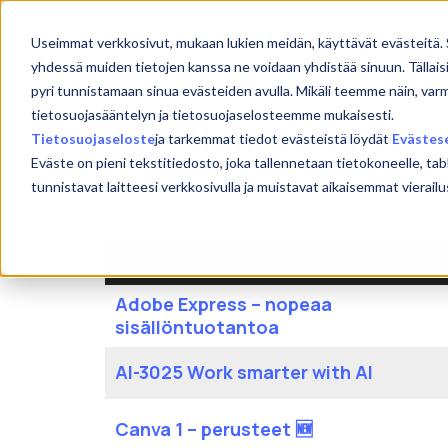
Skip
to
Etu
Useimmat verkkosivut, mukaan lukien meidän, käyttävät evästeitä. 
content
yhdessä muiden tietojen kanssa ne voidaan yhdistää sinuun. Tällais
pyri tunnistamaan sinua evästeiden avulla. Mikäli teemme näin, var
tietosuojasääntelyn ja tietosuojaselosteemme mukaisesti.
Sisällöntuotanto
Tietosuojaseloste
ja tarkemmat tiedot evästeistä löydät
Evästes
Eväste on pieni tekstitiedosto, joka tallennetaan tietokoneelle, tab
tunnistavat laitteesi verkkosivulla ja muistavat aikaisemmat viera
NIMI
Adobe Express – nopeaa
sisällöntuotantoa
AI-3025 Work smarter with AI
Canva 1 – perusteet 🆕