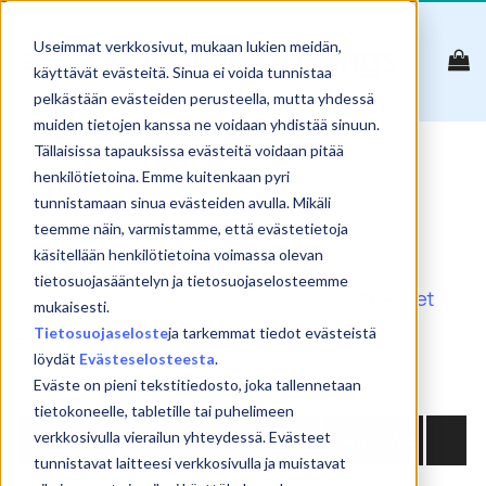
Skip
to
Useimmat verkkosivut, mukaan lukien meidän,
content
käyttävät evästeitä. Sinua ei voida tunnistaa
pelkästään evästeiden perusteella, mutta yhdessä
muiden tietojen kanssa ne voidaan yhdistää sinuun.
Tällaisissa tapauksissa evästeitä voidaan pitää
Skype
henkilötietoina. Emme kuitenkaan pyri
tunnistamaan sinua evästeiden avulla. Mikäli
teemme näin, varmistamme, että evästetietoja
käsitellään henkilötietoina voimassa olevan
tietosuojasääntelyn ja tietosuojaselosteemme
Reset
mukaisesti.
Tietosuojaseloste
ja tarkemmat tiedot evästeistä
Show
products
löydät
Evästeselosteesta
.
Search:
Eväste on pieni tekstitiedosto, joka tallennetaan
tietokoneelle, tabletille tai puhelimeen
NIMI
PVM
PAIKKA
HINTA
verkkosivulla vierailun yhteydessä. Evästeet
tunnistavat laitteesi verkkosivulla ja muistavat
No matching products found.