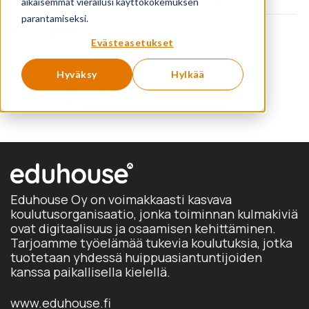
aikaisemmat vierailusi käyttökokemuksen
parantamiseksi.
Showing 0 products
Evästeasetukset
Hyväksy
Hylkää
Katso kaikki koulutukset
Eduhouse Oy on voimakkaasti kasvava
koulutusorganisaatio, jonka toiminnan kulmakiviä
ovat digitaalisuus ja osaamisen kehittäminen.
Tarjoamme työelämää tukevia koulutuksia, jotka
tuotetaan yhdessä huippuasiantuntijoiden
kanssa paikallisella kielellä.
www.eduhouse.fi