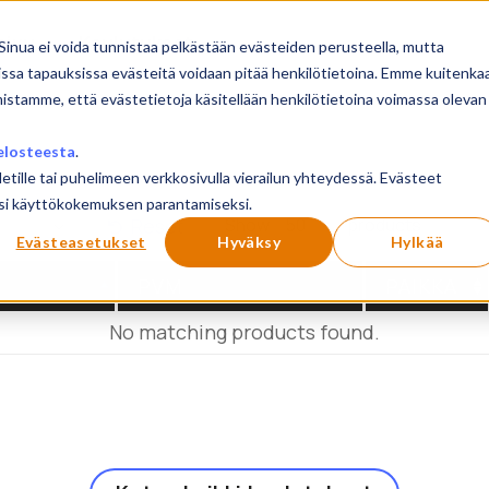
sivu
Koulutukset
Sinua ei voida tunnistaa pelkästään evästeiden perusteella, mutta
issa tapauksissa evästeitä voidaan pitää henkilötietoina. Emme kuitenka
mistamme, että evästetietoja käsitellään henkilötietoina voimassa olevan
elosteesta
.
letille tai puhelimeen verkkosivulla vierailun yhteydessä. Evästeet
ilusi käyttökokemuksen parantamiseksi.
Show
products
Reset
Evästeasetukset
Hyväksy
Hylkää
PVM
PAIKKA
No matching products found.