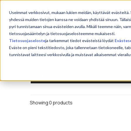
Skip
to
Etu
Useimmat verkkosivut, mukaan lukien meidän, käyttävät evästeitä. 
content
yhdessä muiden tietojen kanssa ne voidaan yhdistää sinuun. Tällais
pyri tunnistamaan sinua evästeiden avulla. Mikäli teemme näin, var
tietosuojasääntelyn ja tietosuojaselosteemme mukaisesti.
sopimusjuridiikka
Tietosuojaseloste
ja tarkemmat tiedot evästeistä löydät
Evästes
Eväste on pieni tekstitiedosto, joka tallennetaan tietokoneelle, tab
tunnistavat laitteesi verkkosivulla ja muistavat aikaisemmat viera
NIMI
Showing 0 products