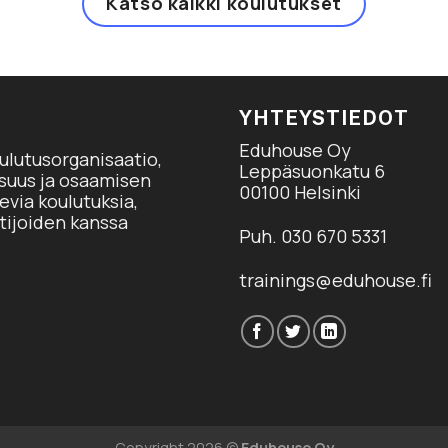
Katso kaikki koulutukset
YHTEYSTIEDOT
Eduhouse Oy
ulutusorganisaatio,
Leppäsuonkatu 6
isuus ja osaamisen
00100 Helsinki
via koulutuksia,
tijoiden kanssa
Puh. 030 670 5331
trainings@eduhouse.fi
Copyright 2026 ©
Eduhouse Oy