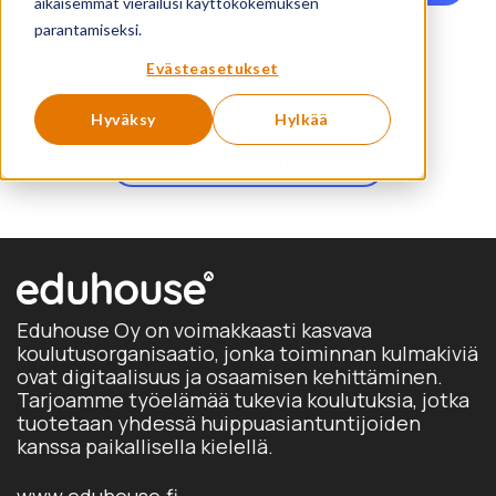
tuo
aikaisemmat vierailusi käyttökokemuksen
periaatteet
on
parantamiseksi.
us
Showing 1 to 1 of 1 products
Evästeasetukset
mu
Voi
Hyväksy
Hylkää
te
val
Katso kaikki koulutukset
tuo
sivu
Eduhouse Oy on voimakkaasti kasvava
koulutusorganisaatio, jonka toiminnan kulmakiviä
ovat digitaalisuus ja osaamisen kehittäminen.
Tarjoamme työelämää tukevia koulutuksia, jotka
tuotetaan yhdessä huippuasiantuntijoiden
kanssa paikallisella kielellä.
www.eduhouse.fi