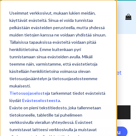
Skip
to
Useimmat verkkosivut, mukaan lukien meidän,
content
käyttävät evästeitä. Sinua ei voida tunnistaa
pelkästään evästeiden perusteella, mutta yhdessä
muiden tietojen kanssa ne voidaan yhdistää sinuun.
Tällaisissa tapauksissa evästeitä voidaan pitää
sprintti
henkilötietoina. Emme kuitenkaan pyri
tunnistamaan sinua evästeiden avulla. Mikäli
teemme näin, varmistamme, että evästetietoja
käsitellään henkilötietoina voimassa olevan
Reset
tietosuojasääntelyn ja tietosuojaselosteemme
Show
products
mukaisesti.
Tietosuojaseloste
ja tarkemmat tiedot evästeistä
Search:
löydät
Evästeselosteesta
.
Eväste on pieni tekstitiedosto, joka tallennetaan
NIMI
tietokoneelle, tabletille tai puhelimeen
verkkosivulla vierailun yhteydessä. Evästeet
Projektinhallinta 8
Täl
tunnistavat laitteesi verkkosivulla ja muistavat
– ketteryys ja Scrum
Ilmoittaudu