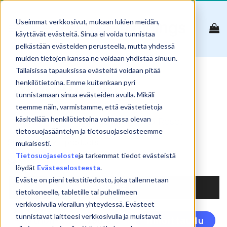
Skip
to
Useimmat verkkosivut, mukaan lukien meidän,
content
käyttävät evästeitä. Sinua ei voida tunnistaa
pelkästään evästeiden perusteella, mutta yhdessä
muiden tietojen kanssa ne voidaan yhdistää sinuun.
Tällaisissa tapauksissa evästeitä voidaan pitää
Statsmodels
henkilötietoina. Emme kuitenkaan pyri
tunnistamaan sinua evästeiden avulla. Mikäli
teemme näin, varmistamme, että evästetietoja
käsitellään henkilötietoina voimassa olevan
Reset
tietosuojasääntelyn ja tietosuojaselosteemme
Show
products
mukaisesti.
Tietosuojaseloste
ja tarkemmat tiedot evästeistä
Search:
löydät
Evästeselosteesta
.
Eväste on pieni tekstitiedosto, joka tallennetaan
NIMI
HINTA
tietokoneelle, tabletille tai puhelimeen
verkkosivulla vierailun yhteydessä. Evästeet
Power BI 5
Tä
tunnistavat laitteesi verkkosivulla ja muistavat
– Python-
790
€
Ilmoittaudu