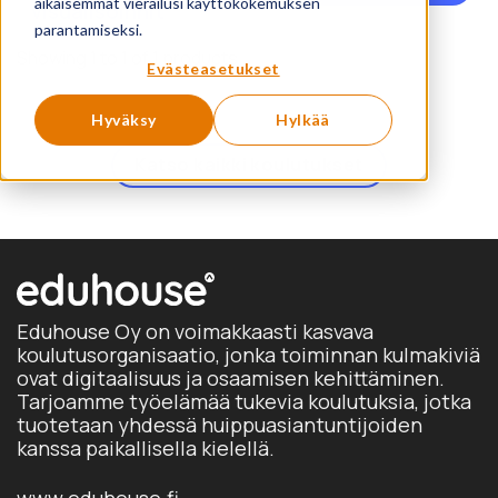
tu
aikaisemmat vierailusi käyttökokemuksen
visualisoinnit
on
parantamiseksi.
us
Showing 1 to 1 of 1 products
Evästeasetukset
mu
Vo
Hyväksy
Hylkää
te
va
Katso kaikki koulutukset
tu
siv
Eduhouse Oy on voimakkaasti kasvava
koulutusorganisaatio, jonka toiminnan kulmakiviä
ovat digitaalisuus ja osaamisen kehittäminen.
Tarjoamme työelämää tukevia koulutuksia, jotka
tuotetaan yhdessä huippuasiantuntijoiden
kanssa paikallisella kielellä.
www.eduhouse.fi