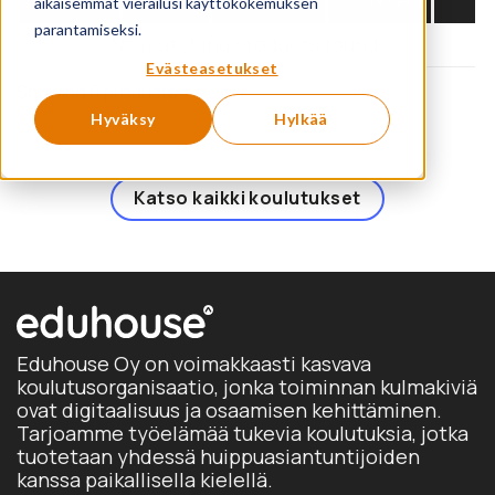
aikaisemmat vierailusi käyttökokemuksen
parantamiseksi.
No matching products found.
Evästeasetukset
Showing 0 products
Hyväksy
Hylkää
Katso kaikki koulutukset
Eduhouse Oy on voimakkaasti kasvava
koulutusorganisaatio, jonka toiminnan kulmakiviä
ovat digitaalisuus ja osaamisen kehittäminen.
Tarjoamme työelämää tukevia koulutuksia, jotka
tuotetaan yhdessä huippuasiantuntijoiden
kanssa paikallisella kielellä.