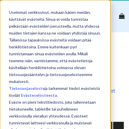
Skip
to
Useimmat verkkosivut, mukaan lukien meidän,
content
käyttävät evästeitä. Sinua ei voida tunnistaa
pelkästään evästeiden perusteella, mutta yhdessä
muiden tietojen kanssa ne voidaan yhdistää sinuun.
Tällaisissa tapauksissa evästeitä voidaan pitää
Syyskuu 2025
henkilötietoina. Emme kuitenkaan pyri
tunnistamaan sinua evästeiden avulla. Mikäli
APPSKILLS
teemme näin, varmistamme, että evästetietoja
käsitellään henkilötietoina voimassa olevan
tietosuojasääntelyn ja tietosuojaselosteemme
mukaisesti.
Tietosuojaseloste
ja tarkemmat tiedot evästeistä
Reset
löydät
Evästeselosteesta
.
Show
products
Eväste on pieni tekstitiedosto, joka tallennetaan
tietokoneelle, tabletille tai puhelimeen
Search:
verkkosivulla vierailun yhteydessä. Evästeet
tunnistavat laitteesi verkkosivulla ja muistavat
NIMI
PVM
PAIKKA
HINTA