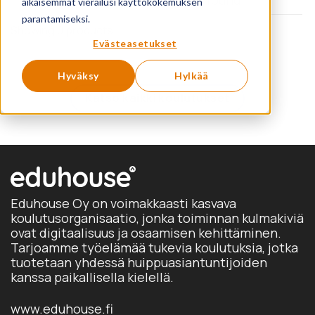
aikaisemmat vierailusi käyttökokemuksen
parantamiseksi.
Showing 0 products
Evästeasetukset
Hyväksy
Hylkää
Katso kaikki koulutukset
Eduhouse Oy on voimakkaasti kasvava
koulutusorganisaatio, jonka toiminnan kulmakiviä
ovat digitaalisuus ja osaamisen kehittäminen.
Tarjoamme työelämää tukevia koulutuksia, jotka
tuotetaan yhdessä huippuasiantuntijoiden
kanssa paikallisella kielellä.
www.eduhouse.fi