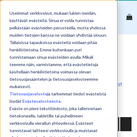
Skip
to
Useimmat verkkosivut, mukaan lukien meidän,
content
käyttävät evästeitä. Sinua ei voida tunnistaa
pelkästään evästeiden perusteella, mutta yhdessä
muiden tietojen kanssa ne voidaan yhdistää sinuun.
Tällaisissa tapauksissa evästeitä voidaan pitää
Tapaaminen
henkilötietoina. Emme kuitenkaan pyri
tunnistamaan sinua evästeiden avulla. Mikäli
teemme näin, varmistamme, että evästetietoja
käsitellään henkilötietoina voimassa olevan
tietosuojasääntelyn ja tietosuojaselosteemme
Reset
mukaisesti.
Tietosuojaseloste
ja tarkemmat tiedot evästeistä
Show
products
löydät
Evästeselosteesta
.
Search:
Eväste on pieni tekstitiedosto, joka tallennetaan
tietokoneelle, tabletille tai puhelimeen
NIMI
PVM
PAIKKA
HINTA
verkkosivulla vierailun yhteydessä. Evästeet
tunnistavat laitteesi verkkosivulla ja muistavat
No matching products found.