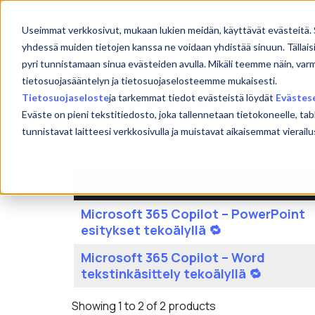
Skip
to
Etu
Useimmat verkkosivut, mukaan lukien meidän, käyttävät evästeitä. 
content
yhdessä muiden tietojen kanssa ne voidaan yhdistää sinuun. Tällais
pyri tunnistamaan sinua evästeiden avulla. Mikäli teemme näin, var
tietosuojasääntelyn ja tietosuojaselosteemme mukaisesti.
tekstintuotanto
Tietosuojaseloste
ja tarkemmat tiedot evästeistä löydät
Evästes
Eväste on pieni tekstitiedosto, joka tallennetaan tietokoneelle, tab
tunnistavat laitteesi verkkosivulla ja muistavat aikaisemmat viera
NIMI
Microsoft 365 Copilot – PowerPoint
esitykset tekoälyllä 🔁
Microsoft 365 Copilot – Word
tekstinkäsittely tekoälyllä 🔁
Showing 1 to 2 of 2 products