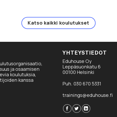
Katso kaikki koulutukset
YHTEYSTIEDOT
Eduhouse Oy
ulutusorganisaatio,
Leppäsuonkatu 6
isuus ja osaamisen
00100 Helsinki
via koulutuksia,
tijoiden kanssa
Puh. 030 670 5331
trainings@eduhouse.fi