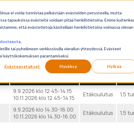
sivu
Koulutukset
Sinua ei voida tunnistaa pelkästään evästeiden perusteella, mutta
issa tapauksissa evästeitä voidaan pitää henkilötietoina. Emme kuitenka
mistamme, että evästetietoja käsitellään henkilötietoina voimassa olevan
elosteesta
.
letille tai puhelimeen verkkosivulla vierailun yhteydessä. Evästeet
ilusi käyttökokemuksen parantamiseksi.
Show
products
Reset
Evästeasetukset
Hyväksy
Hylkää
PVM
PAIKKA
KES
9.9.2026 klo 12.45-14.15
Etäkoulutus
1,5 tu
10.11.2026 klo 12.45-14.15
9.9.2026 klo 14.30-16.00
Etäkoulutus
1,5 tu
10.11.2026 klo 14.30-16.00