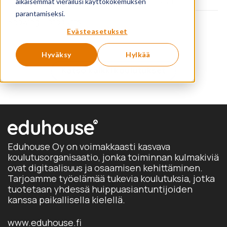
aikaisemmat vierailusi käyttökokemuksen
parantamiseksi.
Showing 0 products
Evästeasetukset
Hyväksy
Hylkää
Katso kaikki koulutukset
Eduhouse Oy on voimakkaasti kasvava
koulutusorganisaatio, jonka toiminnan kulmakiviä
ovat digitaalisuus ja osaamisen kehittäminen.
Tarjoamme työelämää tukevia koulutuksia, jotka
tuotetaan yhdessä huippuasiantuntijoiden
kanssa paikallisella kielellä.
www.eduhouse.fi