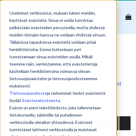
Skip
to
Useimmat verkkosivut, mukaan lukien meidän,
content
käyttävät evästeitä. Sinua ei voida tunnistaa
pelkästään evästeiden perusteella, mutta yhdessä
muiden tietojen kanssa ne voidaan yhdistää sinuun.
Tällaisissa tapauksissa evästeitä voidaan pitää
Valkotaulu
henkilötietoina. Emme kuitenkaan pyri
tunnistamaan sinua evästeiden avulla. Mikäli
teemme näin, varmistamme, että evästetietoja
käsitellään henkilötietoina voimassa olevan
tietosuojasääntelyn ja tietosuojaselosteemme
Reset
mukaisesti.
Tietosuojaseloste
ja tarkemmat tiedot evästeistä
Show
products
löydät
Evästeselosteesta
.
Search:
Eväste on pieni tekstitiedosto, joka tallennetaan
tietokoneelle, tabletille tai puhelimeen
NIMI
PVM
PAIKKA
HINTA
verkkosivulla vierailun yhteydessä. Evästeet
tunnistavat laitteesi verkkosivulla ja muistavat
No matching products found.