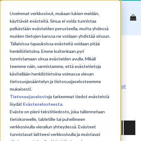
Skip
to
Useimmat verkkosivut, mukaan lukien meidän,
content
käyttävät evästeitä. Sinua ei voida tunnistaa
pelkästään evästeiden perusteella, mutta yhdessä
muiden tietojen kanssa ne voidaan yhdistää sinuun.
Tällaisissa tapauksissa evästeitä voidaan pitää
VSCode
henkilötietoina. Emme kuitenkaan pyri
tunnistamaan sinua evästeiden avulla. Mikäli
teemme näin, varmistamme, että evästetietoja
käsitellään henkilötietoina voimassa olevan
tietosuojasääntelyn ja tietosuojaselosteemme
Reset
mukaisesti.
Tietosuojaseloste
ja tarkemmat tiedot evästeistä
Show
products
löydät
Evästeselosteesta
.
Search:
Eväste on pieni tekstitiedosto, joka tallennetaan
tietokoneelle, tabletille tai puhelimeen
NIMI
PVM
PAIKKA
HINTA
verkkosivulla vierailun yhteydessä. Evästeet
tunnistavat laitteesi verkkosivulla ja muistavat
No matching products found.