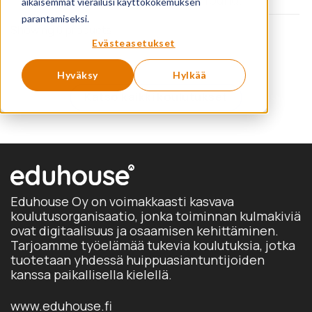
aikaisemmat vierailusi käyttökokemuksen
parantamiseksi.
Showing 0 products
Evästeasetukset
Hyväksy
Hylkää
Katso kaikki koulutukset
Eduhouse Oy on voimakkaasti kasvava
koulutusorganisaatio, jonka toiminnan kulmakiviä
ovat digitaalisuus ja osaamisen kehittäminen.
Tarjoamme työelämää tukevia koulutuksia, jotka
tuotetaan yhdessä huippuasiantuntijoiden
kanssa paikallisella kielellä.
www.eduhouse.fi