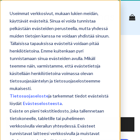
Skip
to
Useimmat verkkosivut, mukaan lukien meidän,
content
käyttävät evästeitä. Sinua ei voida tunnistaa
pelkästään evästeiden perusteella, mutta yhdessä
muiden tietojen kanssa ne voidaan yhdistää sinuun.
Tällaisissa tapauksissa evästeitä voidaan pitää
Word
henkilötietoina. Emme kuitenkaan pyri
tunnistamaan sinua evästeiden avulla. Mikäli
teemme näin, varmistamme, että evästetietoja
käsitellään henkilötietoina voimassa olevan
tietosuojasääntelyn ja tietosuojaselosteemme
Reset
mukaisesti.
Tietosuojaseloste
ja tarkemmat tiedot evästeistä
Show
products
löydät
Evästeselosteesta
.
Search:
Eväste on pieni tekstitiedosto, joka tallennetaan
tietokoneelle, tabletille tai puhelimeen
NIMI
verkkosivulla vierailun yhteydessä. Evästeet
tunnistavat laitteesi verkkosivulla ja muistavat
AamuBoost –