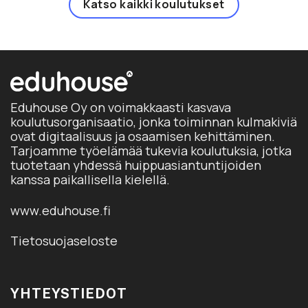
Katso kaikki koulutukset
tuo
sivu
Eduhouse Oy on voimakkaasti kasvava
koulutusorganisaatio, jonka toiminnan kulmakiviä
ovat digitaalisuus ja osaamisen kehittäminen.
Tarjoamme työelämää tukevia koulutuksia, jotka
tuotetaan yhdessä huippuasiantuntijoiden
kanssa paikallisella kielellä.
www.eduhouse.fi
Tietosuojaseloste
YHTEYSTIEDOT