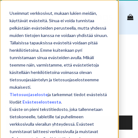
Skip
to
Useimmat verkkosivut, mukaan lukien meidän,
content
käyttävät evästeitä. Sinua ei voida tunnistaa
pelkästään evästeiden perusteella, mutta yhdessä
muiden tietojen kanssa ne voidaan yhdistää sinuun.
Tällaisissa tapauksissa evästeitä voidaan pitää
WordPress.org
henkilötietoina. Emme kuitenkaan pyri
tunnistamaan sinua evästeiden avulla. Mikäli
teemme näin, varmistamme, että evästetietoja
käsitellään henkilötietoina voimassa olevan
tietosuojasääntelyn ja tietosuojaselosteemme
Reset
mukaisesti.
Tietosuojaseloste
ja tarkemmat tiedot evästeistä
Show
products
löydät
Evästeselosteesta
.
Search:
Eväste on pieni tekstitiedosto, joka tallennetaan
tietokoneelle, tabletille tai puhelimeen
NIMI
verkkosivulla vierailun yhteydessä. Evästeet
tunnistavat laitteesi verkkosivulla ja muistavat
WordPress jatko –