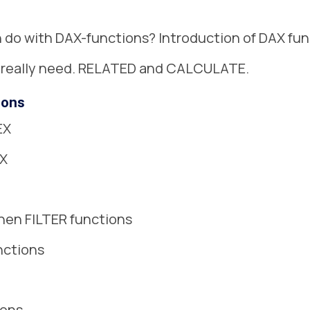
n do with DAX-functions? Introduction of DAX fu
u really need. RELATED and CALCULATE.
ions
EX
MX
en FILTER functions
unctions
ions