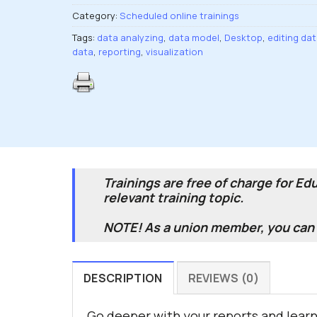
Category:
Scheduled online trainings
Tags:
data analyzing
,
data model
,
Desktop
,
editing da
data
,
reporting
,
visualization
Trainings are free of charge for E
relevant training topic.
NOTE! As a union member, you can v
DESCRIPTION
REVIEWS (0)
Go deeper with your reports and lear