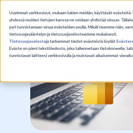
Skip
to
Useimmat verkkosivut, mukaan lukien meidän, käyttävät evästeitä. 
content
yhdessä muiden tietojen kanssa ne voidaan yhdistää sinuun. Tällais
pyri tunnistamaan sinua evästeiden avulla. Mikäli teemme näin, var
tietosuojasääntelyn ja tietosuojaselosteemme mukaisesti.
Tietosuojaseloste
ja tarkemmat tiedot evästeistä löydät
Evästes
Eväste on pieni tekstitiedosto, joka tallennetaan tietokoneelle, tab
tunnistavat laitteesi verkkosivulla ja muistavat aikaisemmat viera