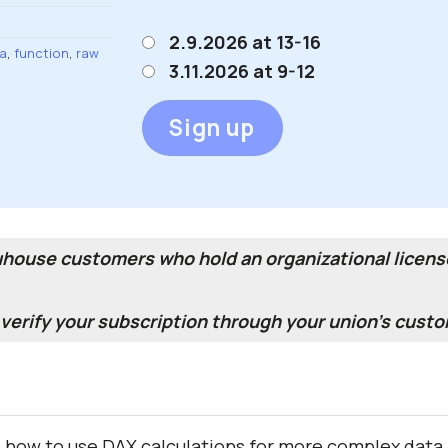
2.9.2026 at 13-16
ta
,
function
,
raw
3.11.2026 at 9-12
Sign up
duhouse customers who hold an organizational license
erify your subscription through your union's custo
n how to use DAX calculations for more complex data