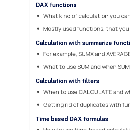
DAX functions
What kind of calculation you ca
Mostly used functions, that yo
Calculation with summarize funct
For example, SUMX and AVERAG
What to use SUM and when SU
Calculation with filters
When to use CALCULATE and wh
Getting rid of duplicates with f
Time based DAX formulas
How to use time-based calculat