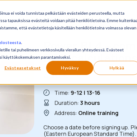
Sinua ei voida tunnistaa pelkästään evästeiden perusteella, mutta
issa tapauksissa evästeitä voidaan pitää henkilötietoina. Emme kuitenka
mistamme, että evästetietoja käsitellään henkilötietoina voimassa olevan
Power BI 4 – com
elosteesta
.
letille tai puhelimeen verkkosivulla vierailun yhteydessä. Evästeet
DAX calculation
ilusi käyttökokemuksen parantamiseksi.
Evästeasetukset
Hyväksy
Hylkää
390
€
+ VAT
Time:
9-12 | 13-16
Duration:
3 hours
Address:
Online training
Choose a date before signing up. Pl
(Eastern European Standard Time). 