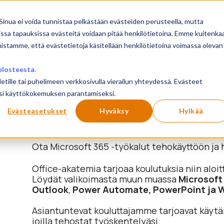
sivu
Koulutukset
Sinua ei voida tunnistaa pelkästään evästeiden perusteella, mutta
issa tapauksissa evästeitä voidaan pitää henkilötietoina. Emme kuitenka
mistamme, että evästetietoja käsitellään henkilötietoina voimassa olevan
elosteesta
.
letille tai puhelimeen verkkosivulla vierailun yhteydessä. Evästeet
ilusi käyttökokemuksen parantamiseksi.
Tervetuloa Office-akatem
Evästeasetukset
Hyväksy
Hylkää
Microsoft 365 -taitojasi!
Ota Microsoft 365 -työkalut tehokäyttöön ja 
Office-akatemia tarjoaa koulutuksia niin aloitte
Löydät valikoimasta muun muassa
Microsoft
Outlook
,
Power Automate, PowerPoint ja 
Asiantuntevat kouluttajamme tarjoavat käytänn
joilla tehostat työskentelyäsi.