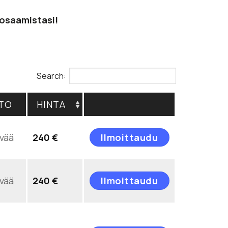
 osaamistasi!
Search:
TO
HINTA
Tällä
vää
240
€
Ilmoittaudu
tuotteella
on
useampi
Tällä
muunnelma.
vää
240
€
Ilmoittaudu
tuotteella
Voit
on
tehdä
useampi
valinnat
muunnelma.
tuotteen