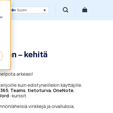
Suomi
an
iaan – kehitä
helpota arkeasi!
lijoille kuin edistyneillekin käyttäjille.
 365
,
Teams
,
tietoturva
,
OneNote
,
Word
-kurssit.
önläheisiä vinkkejä ja oivalluksia,