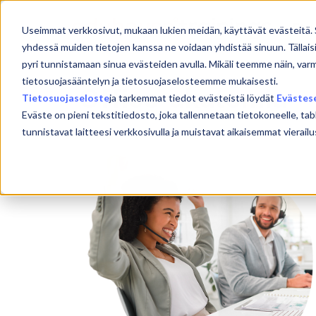
Skip
to
Etu
Useimmat verkkosivut, mukaan lukien meidän, käyttävät evästeitä. 
content
yhdessä muiden tietojen kanssa ne voidaan yhdistää sinuun. Tällais
pyri tunnistamaan sinua evästeiden avulla. Mikäli teemme näin, var
tietosuojasääntelyn ja tietosuojaselosteemme mukaisesti.
Office-akatemia
Tietosuojaseloste
ja tarkemmat tiedot evästeistä löydät
Evästes
Eväste on pieni tekstitiedosto, joka tallennetaan tietokoneelle, tab
tunnistavat laitteesi verkkosivulla ja muistavat aikaisemmat viera