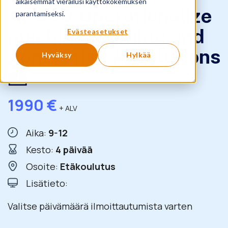
aikaisemmat vierailusi käyttökokemuksen
AI-300 Operationalize
parantamiseksi.
machine learning and
Evästeasetukset
generative AI solutions
Hyväksy
Hylkää
🆕
1990
€
+ ALV
Aika:
9-12
Kesto:
4 päivää
Osoite:
Etäkoulutus
Lisätieto:
Valitse päivämäärä ilmoittautumista varten