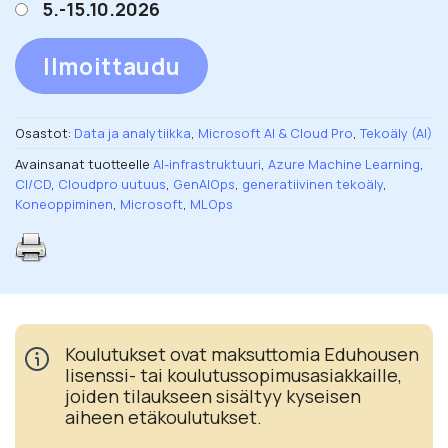
5.-15.10.2026
Ilmoittaudu
Osastot:
Data ja analytiikka
,
Microsoft AI & Cloud Pro
,
Tekoäly (AI)
Avainsanat tuotteelle
AI-infrastruktuuri
,
Azure Machine Learning
,
CI/CD
,
Cloudpro uutuus
,
GenAIOps
,
generatiivinen tekoäly
,
Koneoppiminen
,
Microsoft
,
MLOps
Koulutukset ovat maksuttomia Eduhousen
lisenssi- tai koulutussopimusasiakkaille,
joiden tilaukseen sisältyy kyseisen
aiheen etäkoulutukset.