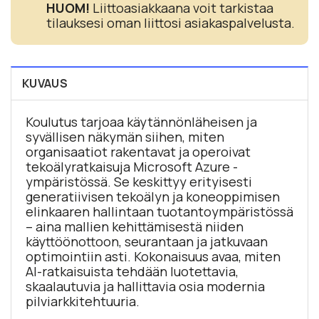
HUOM!
Liittoasiakkaana voit tarkistaa
tilauksesi oman liittosi asiakaspalvelusta.
KUVAUS
Koulutus tarjoaa käytännönläheisen ja
syvällisen näkymän siihen, miten
organisaatiot rakentavat ja operoivat
tekoälyratkaisuja Microsoft Azure -
ympäristössä. Se keskittyy erityisesti
generatiivisen tekoälyn ja koneoppimisen
elinkaaren hallintaan tuotantoympäristössä
– aina mallien kehittämisestä niiden
käyttöönottoon, seurantaan ja jatkuvaan
optimointiin asti. Kokonaisuus avaa, miten
AI-ratkaisuista tehdään luotettavia,
skaalautuvia ja hallittavia osia modernia
pilviarkkitehtuuria.