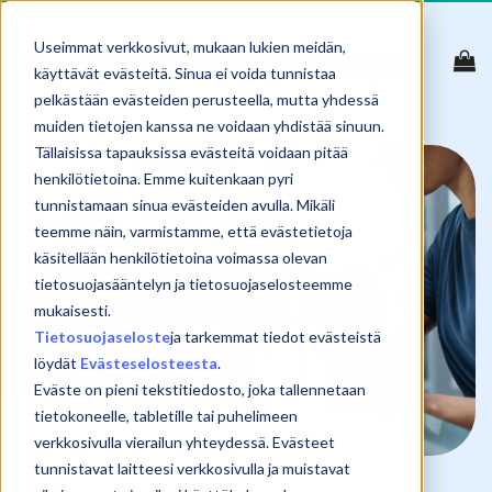
Skip
to
Useimmat verkkosivut, mukaan lukien meidän,
content
käyttävät evästeitä. Sinua ei voida tunnistaa
pelkästään evästeiden perusteella, mutta yhdessä
muiden tietojen kanssa ne voidaan yhdistää sinuun.
Tällaisissa tapauksissa evästeitä voidaan pitää
henkilötietoina. Emme kuitenkaan pyri
tunnistamaan sinua evästeiden avulla. Mikäli
teemme näin, varmistamme, että evästetietoja
käsitellään henkilötietoina voimassa olevan
tietosuojasääntelyn ja tietosuojaselosteemme
mukaisesti.
Tietosuojaseloste
ja tarkemmat tiedot evästeistä
löydät
Evästeselosteesta
.
Eväste on pieni tekstitiedosto, joka tallennetaan
tietokoneelle, tabletille tai puhelimeen
verkkosivulla vierailun yhteydessä. Evästeet
tunnistavat laitteesi verkkosivulla ja muistavat