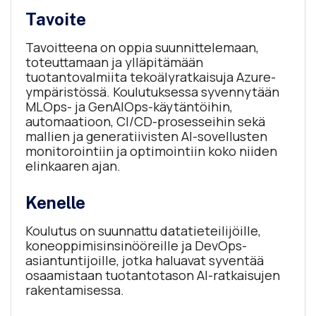
Tavoite
Tavoitteena on oppia suunnittelemaan,
toteuttamaan ja ylläpitämään
tuotantovalmiita tekoälyratkaisuja Azure-
ympäristössä. Koulutuksessa syvennytään
MLOps- ja GenAIOps-käytäntöihin,
automaatioon, CI/CD-prosesseihin sekä
mallien ja generatiivisten AI-sovellusten
monitorointiin ja optimointiin koko niiden
elinkaaren ajan.
Kenelle
Koulutus on suunnattu datatieteilijöille,
koneoppimisinsinööreille ja DevOps-
asiantuntijoille, jotka haluavat syventää
osaamistaan tuotantotason AI-ratkaisujen
rakentamisessa.