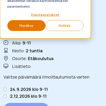
aikaisemmat vierailusi käyttökokemuksen
Canva Premium 5 –
parantamiseksi.
tekoälytoiminnot 🆕
Evästeasetukset
Hyväksy
Hylkää
240
€
+ ALV
Aika:
9-11
Kesto:
2 tuntia
Osoite:
Etäkoulutus
Lisätieto:
Valitse päivämäärä ilmoittautumista varten
24.9.2026 klo 9-11
2.12.2026 klo 9-11