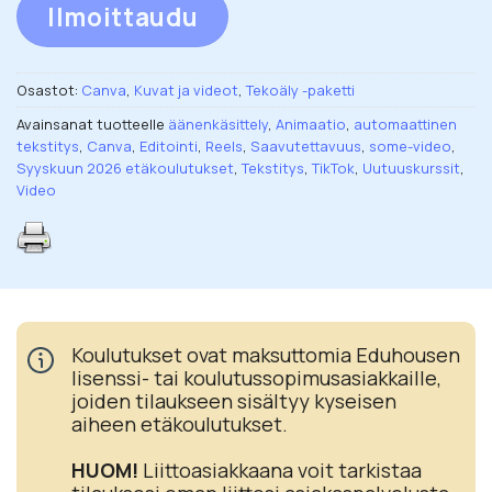
Ilmoittaudu
Osastot:
Canva
,
Kuvat ja videot
,
Tekoäly -paketti
Avainsanat tuotteelle
äänenkäsittely
,
Animaatio
,
automaattinen
tekstitys
,
Canva
,
Editointi
,
Reels
,
Saavutettavuus
,
some-video
,
Syyskuun 2026 etäkoulutukset
,
Tekstitys
,
TikTok
,
Uutuuskurssit
,
Video
Koulutukset ovat maksuttomia Eduhousen
lisenssi- tai koulutussopimusasiakkaille,
joiden tilaukseen sisältyy kyseisen
aiheen etäkoulutukset.
HUOM!
Liittoasiakkaana voit tarkistaa