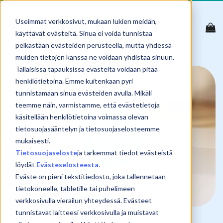
Skip
to
Useimmat verkkosivut, mukaan lukien meidän,
content
käyttävät evästeitä. Sinua ei voida tunnistaa
pelkästään evästeiden perusteella, mutta yhdessä
muiden tietojen kanssa ne voidaan yhdistää sinuun.
Tällaisissa tapauksissa evästeitä voidaan pitää
henkilötietoina. Emme kuitenkaan pyri
tunnistamaan sinua evästeiden avulla. Mikäli
teemme näin, varmistamme, että evästetietoja
käsitellään henkilötietoina voimassa olevan
tietosuojasääntelyn ja tietosuojaselosteemme
mukaisesti.
Tietosuojaseloste
ja tarkemmat tiedot evästeistä
löydät
Evästeselosteesta
.
Eväste on pieni tekstitiedosto, joka tallennetaan
tietokoneelle, tabletille tai puhelimeen
verkkosivulla vierailun yhteydessä. Evästeet
tunnistavat laitteesi verkkosivulla ja muistavat