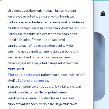
Skip
to
Useimmat verkkosivut, mukaan lukien meidän,
content
käyttävät evästeitä. Sinua ei voida tunnistaa
pelkästään evästeiden perusteella, mutta yhdessä
muiden tietojen kanssa ne voidaan yhdistää sinuun.
Tällaisissa tapauksissa evästeitä voidaan pitää
henkilötietoina. Emme kuitenkaan pyri
tunnistamaan sinua evästeiden avulla. Mikäli
teemme näin, varmistamme, että evästetietoja
käsitellään henkilötietoina voimassa olevan
tietosuojasääntelyn ja tietosuojaselosteemme
mukaisesti.
Tietosuojaseloste
ja tarkemmat tiedot evästeistä
löydät
Evästeselosteesta
.
Eväste on pieni tekstitiedosto, joka tallennetaan
tietokoneelle, tabletille tai puhelimeen
verkkosivulla vierailun yhteydessä. Evästeet
tunnistavat laitteesi verkkosivulla ja muistavat