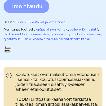
Ilmoittaudu
Osasto:
Talous, HR & Palkat ja johtaminen
Avainsanat tuotteelle
epäasiallinen kohtelu
,
esihenkilö
,
häirintä
,
HR
,
HR-juridiikka
,
Tasa-arvolaki
,
työoikeus
,
Työpaikkakiusaaminen
,
työturvallisuuslaki
,
Yhdenvertaisuuslaki
,
yhteistoimintalaki
Koulutukset ovat maksuttomia Eduhousen
lisenssi- tai koulutussopimusasiakkaille,
joiden tilaukseen sisältyy kyseisen
aiheen etäkoulutukset.
HUOM!
Liittoasiakkaana voit tarkistaa
tilauksesi oman liittosi asiakaspalvelusta.