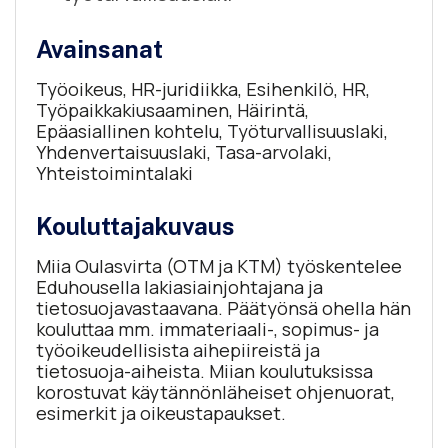
Avainsanat
Työoikeus, HR-juridiikka, Esihenkilö, HR,
Työpaikkakiusaaminen, Häirintä,
Epäasiallinen kohtelu, Työturvallisuuslaki,
Yhdenvertaisuuslaki, Tasa-arvolaki,
Yhteistoimintalaki
Kouluttajakuvaus
Miia Oulasvirta (OTM ja KTM) työskentelee
Eduhousella lakiasiainjohtajana ja
tietosuojavastaavana. Päätyönsä ohella hän
kouluttaa mm. immateriaali-, sopimus- ja
työoikeudellisista aihepiireistä ja
tietosuoja-aiheista. Miian koulutuksissa
korostuvat käytännönläheiset ohjenuorat,
esimerkit ja oikeustapaukset.