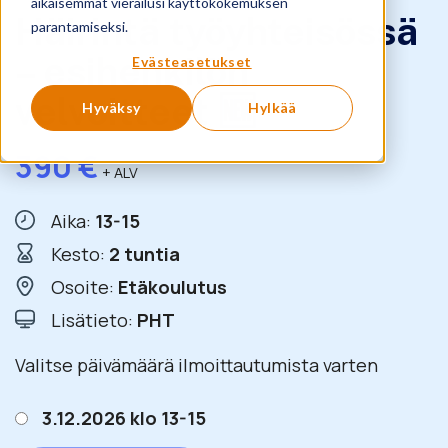
aikaisemmat vierailusi käyttökokemuksen
Häirintä työyhteisössä
parantamiseksi.
– esihenkilön
Evästeasetukset
velvoitteet 🆕
Hyväksy
Hylkää
390
€
+ ALV
Aika:
13-15
Kesto:
2 tuntia
Osoite:
Etäkoulutus
Lisätieto:
PHT
Valitse päivämäärä ilmoittautumista varten
3.12.2026 klo 13-15