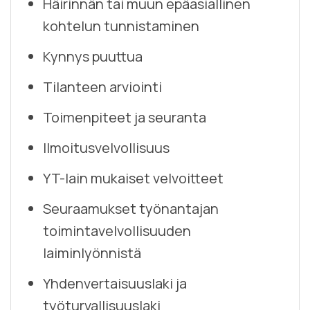
Häirinnän tai muun epäasiallinen
kohtelun tunnistaminen
Kynnys puuttua
Tilanteen arviointi
Toimenpiteet ja seuranta
Ilmoitusvelvollisuus
YT-lain mukaiset velvoitteet
Seuraamukset työnantajan
toimintavelvollisuuden
laiminlyönnistä
Yhdenvertaisuuslaki ja
työturvallisuuslaki