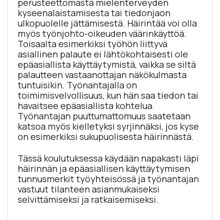
perusteettomasta mielenterveyden
kyseenalaistamisesta tai tiedonjaon
ulkopuolelle jättämisestä. Häirintää voi olla
myös työnjohto-oikeuden väärinkäyttöä.
Toisaalta esimerkiksi työhön liittyvä
asiallinen palaute ei lähtökohtaisesti ole
epäasiallista käyttäytymistä, vaikka se siltä
palautteen vastaanottajan näkökulmasta
tuntuisikin. Työnantajalla on
toimimisvelvollisuus, kun hän saa tiedon tai
havaitsee epäasiallista kohtelua.
Työnantajan puuttumattomuus saatetaan
katsoa myös kielletyksi syrjinnäksi, jos kyse
on esimerkiksi sukupuolisesta häirinnästä.
Tässä koulutuksessa käydään napakasti läpi
häirinnän ja epäasiallisen käyttäytymisen
tunnusmerkit työyhteisössä ja työnantajan
vastuut tilanteen asianmukaiseksi
selvittämiseksi ja ratkaisemiseksi.