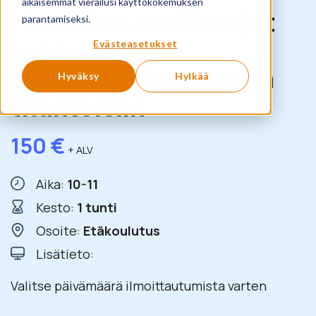
aikaisemmat vierailusi käyttökokemuksen
Hankalat osallistujat
parantamiseksi.
kokouksissa –
Evästeasetukset
ratkaisuja haastaviin
Hyväksy
Hylkää
tilanteisiin
150
€
+ ALV
Aika:
10-11
Kesto:
1 tunti
Osoite:
Etäkoulutus
Lisätieto:
Valitse päivämäärä ilmoittautumista varten