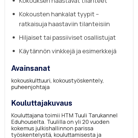
Kokouksen haastavat tilanteet
Kokousten hankalat tyypit –
ratkaisuja haastaviin tilanteisiin
Hiljaiset tai passiiviset osallistujat
Käytännön vinkkejä ja esimerkkejä
Avainsanat
kokouskulttuuri, kokoustyöskentely,
puheenjohtaja
Kouluttajakuvaus
Kouluttajana toimii HTM Tuuli Tarukannel
Eduhouselta. Tuulilla on yli 20 vuoden
kokemus julkishallinnon parissa
työskentelystä, kouluttamisesta ja