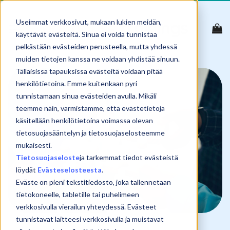
Skip
to
Useimmat verkkosivut, mukaan lukien meidän,
content
käyttävät evästeitä. Sinua ei voida tunnistaa
pelkästään evästeiden perusteella, mutta yhdessä
muiden tietojen kanssa ne voidaan yhdistää sinuun.
Tällaisissa tapauksissa evästeitä voidaan pitää
henkilötietoina. Emme kuitenkaan pyri
tunnistamaan sinua evästeiden avulla. Mikäli
teemme näin, varmistamme, että evästetietoja
käsitellään henkilötietoina voimassa olevan
tietosuojasääntelyn ja tietosuojaselosteemme
mukaisesti.
Tietosuojaseloste
ja tarkemmat tiedot evästeistä
löydät
Evästeselosteesta
.
Eväste on pieni tekstitiedosto, joka tallennetaan
tietokoneelle, tabletille tai puhelimeen
verkkosivulla vierailun yhteydessä. Evästeet
tunnistavat laitteesi verkkosivulla ja muistavat