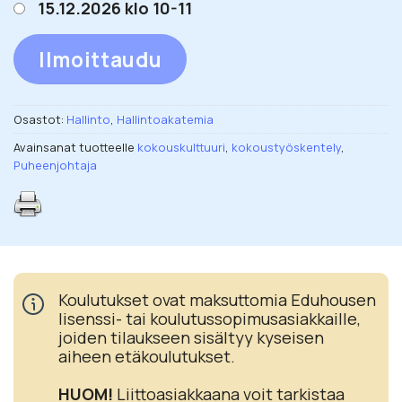
15.12.2026 klo 10-11
Ilmoittaudu
Osastot:
Hallinto
,
Hallintoakatemia
Avainsanat tuotteelle
kokouskulttuuri
,
kokoustyöskentely
,
Puheenjohtaja
Koulutukset ovat maksuttomia Eduhousen
lisenssi- tai koulutussopimusasiakkaille,
joiden tilaukseen sisältyy kyseisen
aiheen etäkoulutukset.
HUOM!
Liittoasiakkaana voit tarkistaa