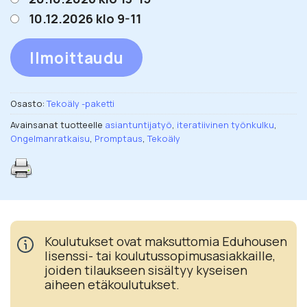
10.12.2026 klo 9-11
Ilmoittaudu
Osasto:
Tekoäly -paketti
Avainsanat tuotteelle
asiantuntijatyö
,
iteratiivinen työnkulku
,
Ongelmanratkaisu
,
Promptaus
,
Tekoäly
Koulutukset ovat maksuttomia Eduhousen
lisenssi- tai koulutussopimusasiakkaille,
joiden tilaukseen sisältyy kyseisen
aiheen etäkoulutukset.