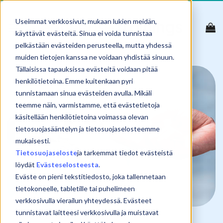
Skip
to
Useimmat verkkosivut, mukaan lukien meidän,
content
käyttävät evästeitä. Sinua ei voida tunnistaa
pelkästään evästeiden perusteella, mutta yhdessä
muiden tietojen kanssa ne voidaan yhdistää sinuun.
Tällaisissa tapauksissa evästeitä voidaan pitää
henkilötietoina. Emme kuitenkaan pyri
tunnistamaan sinua evästeiden avulla. Mikäli
teemme näin, varmistamme, että evästetietoja
käsitellään henkilötietoina voimassa olevan
tietosuojasääntelyn ja tietosuojaselosteemme
mukaisesti.
Tietosuojaseloste
ja tarkemmat tiedot evästeistä
löydät
Evästeselosteesta
.
Eväste on pieni tekstitiedosto, joka tallennetaan
tietokoneelle, tabletille tai puhelimeen
verkkosivulla vierailun yhteydessä. Evästeet
tunnistavat laitteesi verkkosivulla ja muistavat