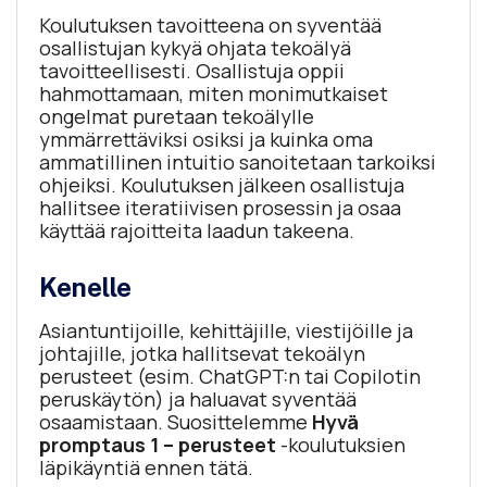
Koulutuksen tavoitteena on syventää
osallistujan kykyä ohjata tekoälyä
tavoitteellisesti. Osallistuja oppii
hahmottamaan, miten monimutkaiset
ongelmat puretaan tekoälylle
ymmärrettäviksi osiksi ja kuinka oma
ammatillinen intuitio sanoitetaan tarkoiksi
ohjeiksi. Koulutuksen jälkeen osallistuja
hallitsee iteratiivisen prosessin ja osaa
käyttää rajoitteita laadun takeena.
Kenelle
Asiantuntijoille, kehittäjille, viestijöille ja
johtajille, jotka hallitsevat tekoälyn
perusteet (esim. ChatGPT:n tai Copilotin
peruskäytön) ja haluavat syventää
osaamistaan. Suosittelemme
Hyvä
promptaus 1 – perusteet
-koulutuksien
läpikäyntiä ennen tätä.