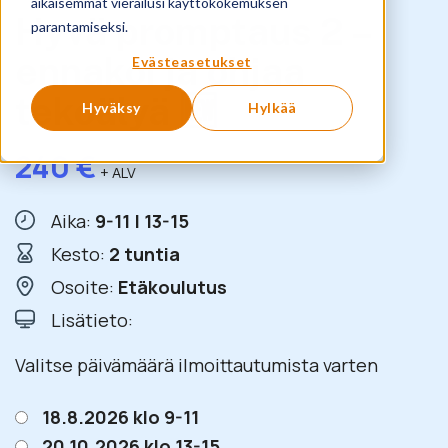
aikaisemmat vierailusi käyttökokemuksen
Hyvä promptaus 2 –
parantamiseksi.
ennakoi ja ohjaa
Evästeasetukset
tekoälyä 🆕
Hyväksy
Hylkää
240
€
+ ALV
Aika:
9-11 | 13-15
Kesto:
2 tuntia
Osoite:
Etäkoulutus
Lisätieto:
Valitse päivämäärä ilmoittautumista varten
18.8.2026 klo 9-11
20.10.2026 klo 13-15