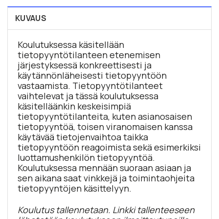
KUVAUS
Koulutuksessa käsitellään
tietopyyntötilanteen etenemisen
järjestyksessä konkreettisesti ja
käytännönläheisesti tietopyyntöön
vastaamista. Tietopyyntötilanteet
vaihtelevat ja tässä koulutuksessa
käsitelläänkin keskeisimpiä
tietopyyntötilanteita, kuten asianosaisen
tietopyyntöä, toisen viranomaisen kanssa
käytävää tietojenvaihtoa taikka
tietopyyntöön reagoimista sekä esimerkiksi
luottamushenkilön tietopyyntöä.
Koulutuksessa mennään suoraan asiaan ja
sen aikana saat vinkkejä ja toimintaohjeita
tietopyyntöjen käsittelyyn.
Koulutus tallennetaan. Linkki tallenteeseen