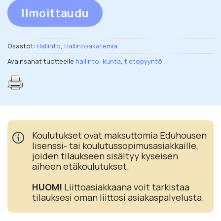
Ilmoittaudu
Osastot:
Hallinto
,
Hallintoakatemia
Avainsanat tuotteelle
hallinto
,
kunta
,
tietopyyntö
Koulutukset ovat maksuttomia Eduhousen
lisenssi- tai koulutussopimusasiakkaille,
joiden tilaukseen sisältyy kyseisen
aiheen etäkoulutukset.
HUOM!
Liittoasiakkaana voit tarkistaa
tilauksesi oman liittosi asiakaspalvelusta.