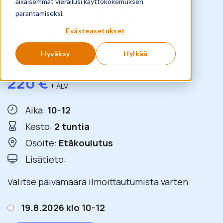
aikaisemmat vierailusi käyttökokemuksen
Miten vastaan
parantamiseksi.
tietopyyntöön
Evästeasetukset
julkishallinnossa?
Hyväksy
Hylkää
220
€
+ ALV
Aika:
10-12
Kesto:
2 tuntia
Osoite:
Etäkoulutus
Lisätieto:
Valitse päivämäärä ilmoittautumista varten
19.8.2026 klo 10-12