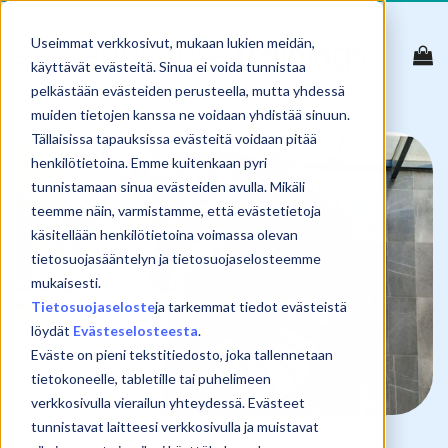
Skip
to
Useimmat verkkosivut, mukaan lukien meidän,
content
käyttävät evästeitä. Sinua ei voida tunnistaa
pelkästään evästeiden perusteella, mutta yhdessä
muiden tietojen kanssa ne voidaan yhdistää sinuun.
Tällaisissa tapauksissa evästeitä voidaan pitää
henkilötietoina. Emme kuitenkaan pyri
tunnistamaan sinua evästeiden avulla. Mikäli
teemme näin, varmistamme, että evästetietoja
käsitellään henkilötietoina voimassa olevan
tietosuojasääntelyn ja tietosuojaselosteemme
mukaisesti.
Tietosuojaseloste
ja tarkemmat tiedot evästeistä
löydät
Evästeselosteesta
.
Eväste on pieni tekstitiedosto, joka tallennetaan
tietokoneelle, tabletille tai puhelimeen
verkkosivulla vierailun yhteydessä. Evästeet
tunnistavat laitteesi verkkosivulla ja muistavat